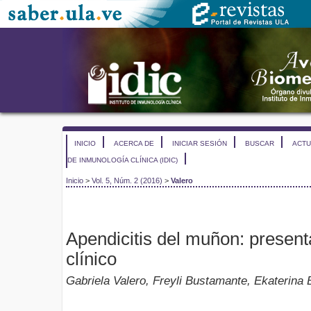
INICIO
ACERCA DE
INICIAR SESIÓN
BUSCAR
ACTU
DE INMUNOLOGÍA CLÍNICA (IDIC)
Inicio
>
Vol. 5, Núm. 2 (2016)
>
Valero
Apendicitis del muñon: present
clínico
Gabriela Valero, Freyli Bustamante, Ekaterina