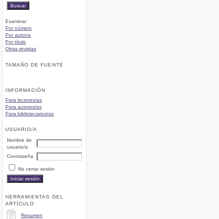
Examinar
Por número
Por autor/a
Por título
Otras revistas
TAMAÑO DE FUENTE
INFORMACIÓN
Para lectores/as
Para autores/as
Para bibliotecarios/as
USUARIO/A
Nombre de
usuario/a
Contraseña
No cerrar sesión
HERRAMIENTAS DEL
ARTÍCULO
Resumen