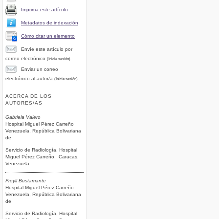
Imprima este artículo
Metadatos de indexación
Cómo citar un elemento
Envíe este artículo por
correo electrónico
(Inicie sesión)
Enviar un correo
electrónico al autor/a
(Inicie sesión)
ACERCA DE LOS
AUTORES/AS
Gabriela Valero
Hospital Miguel Pérez Carreño
Venezuela, República Bolivariana
de
Servicio de Radiología, Hospital
Miguel Pérez Carreño, Caracas,
Venezuela.
Freyli Bustamante
Hospital Miguel Pérez Carreño
Venezuela, República Bolivariana
de
Servicio de Radiología, Hospital