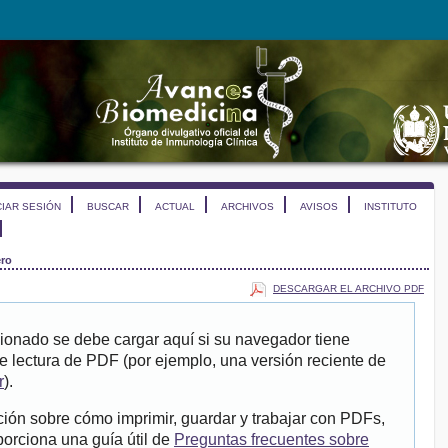
CIAR SESIÓN
BUSCAR
ACTUAL
ARCHIVOS
AVISOS
INSTITUTO
ero
DESCARGAR EL ARCHIVO PDF
ionado se debe cargar aquí si su navegador tiene
e lectura de PDF (por ejemplo, una versión reciente de
r
).
ión sobre cómo imprimir, guardar y trabajar con PDFs,
porciona una guía útil de
Preguntas frecuentes sobre