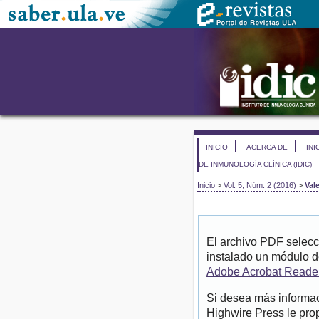
INICIO
ACERCA DE
INI
DE INMUNOLOGÍA CLÍNICA (IDIC)
Inicio
>
Vol. 5, Núm. 2 (2016)
>
Val
El archivo PDF selecc
instalado un módulo d
Adobe Acrobat Reade
Si desea más informac
Highwire Press le pro