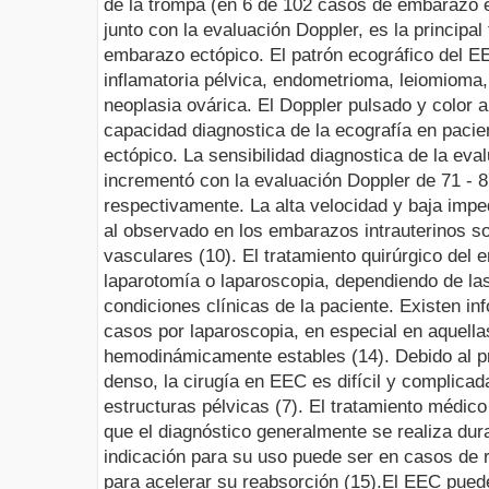
de la trompa (en 6 de 102 casos de embarazo e
junto con la evaluación Doppler, es la principal
embarazo ectópico. El patrón ecográfico del EE
inflamatoria pélvica, endometrioma,
leiomioma,
neoplasia ovárica. El Doppler pulsado y color 
capacidad diagnostica de la ecografía en paci
ectópico. La sensibilidad diagnostica de la eval
incrementó con la evaluación Doppler de 71 - 
respectivamente. La alta velocidad y baja imped
al observado en los embarazos intrauterinos so
vasculares (10).
El tratamiento quirúrgico del 
laparotomía o laparoscopia, dependiendo de la
condiciones clínicas de la paciente. Existen i
casos por laparoscopia, en especial en aquella
hemodinámicamente estables (14). Debido al p
denso, la cirugía en EEC es difícil y complicad
estructuras pélvicas (7). El tratamiento médico
que el diagnóstico generalmente se realiza dura
indicación para su uso puede ser en casos de r
para acelerar su reabsorción (15).
El EEC puede