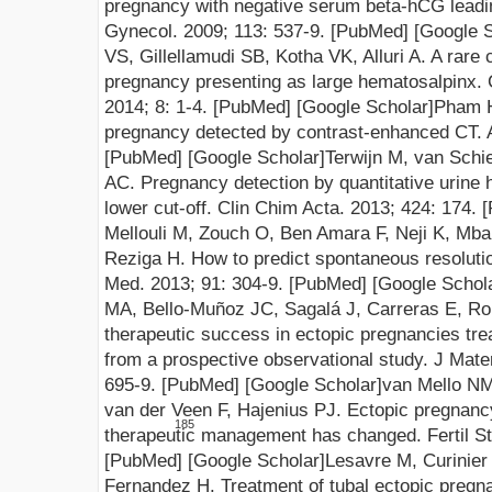
pregnancy with negative serum beta-hCG leadi
Gynecol. 2009; 113: 537-9.
[PubMed]
[Google S
VS, Gillellamudi SB, Kotha VK, Alluri A. A rare 
pregnancy presenting as large hematosalpinx. 
2014; 8: 1-4.
[PubMed]
[Google Scholar]
Pham H
pregnancy detected by contrast-enhanced CT. 
[PubMed]
[Google Scholar]
Terwijn M, van Schi
AC. Pregnancy detection by quantitative urine 
lower cut-off. Clin Chim Acta. 2013; 424: 174
.
[
Mellouli M, Zouch O, Ben Amara F, Neji K, Mba
Reziga H. How to predict spontaneous resoluti
Med. 2013; 91: 304-9.
[PubMed]
[Google Schol
MA, Bello-Muñoz JC, Sagalá J, Carreras E, Ro
therapeutic success in ectopic pregnancies tre
from a prospective observational study. J Mat
695-9.
[PubMed]
[Google Scholar]
van Mello N
van der Veen F, Hajenius PJ. Ectopic pregnanc
185
therapeutic management has
changed. Fertil St
[PubMed]
[Google Scholar]
Lesavre M, Curinie
Fernandez H. Treatment of tubal ectopic pregn