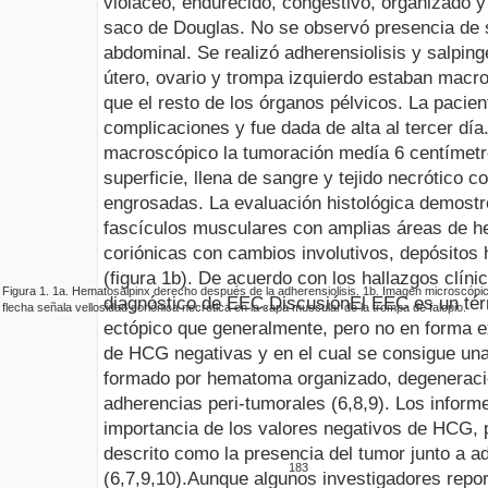
violáceo, endurecido, congestivo, organizado y
saco de Douglas. No se observó presencia de 
abdominal. Se realizó adherensiolisis y salpin
útero, ovario y trompa izquierdo estaban macr
que el resto de los órganos pélvicos. La pacien
complicaciones y fue dada de alta al tercer día
macroscópico la tumoración medía 6 centímetro
superficie, llena de sangre y tejido necrótico 
engrosadas. La evaluación histológica demostró 
fascículos musculares con amplias áreas de h
coriónicas con cambios involutivos, depósitos h
(figura
1b
). De acuerdo con los hallazgos clínic
Figura
1
.
1a.
Hematosalpinx derecho después de la adherensiolisis
.
1b.
Imagen microscópic
diagnóstico de EEC
.
Discusión
El EEC es un té
flecha señala vellosidad coriónica necrótica en la capa muscular de la trompa de falopio
.
ectópico que generalmente, pero no en forma e
de HCG negativas y en el cual se consigue una
formado por hematoma organizado, degeneració
adherencias peri-tumorales (6,8,9). Los inform
importancia de los valores negativos de HCG, 
descrito como la presencia del tumor junto a a
183
(6,7,9,10).
Aunque algunos investigadores repo