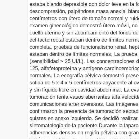
estaba blando depresible con dolor leve en la fo
descompresión,
palpándose masa anexial bla
centímetros con útero de tamaño normal y ruid
examen ginecológico demostró útero móvil, no d
cuello uterino y sin abombamiento del fondo d
del tacto rectal estaban dentro de límites norm
completa, pruebas de funcionalismo renal, hep
estaban dentro de límites normales. La prueba
(sensibilidad > 25 UI/L). Las concentraciones
125, alfafetoproteína y antígeno carcinoembrio
normales. La ecografía pélvica demostró prese
solida de 5 x 4 x 5 centímetros adyacente al o
y sin líquido libre en cavidad abdominal. La e
tumoración tenía vasos aberrantes alta velocid
comunicaciones arteriovenosas. Las imágenes
confirmaron la presencia de tumoración septa
quistes en anexo izquierdo. Se decidió realizar 
sintomatología de la paciente.
Durante la lapar
adherencias densas en región pélvica con gran