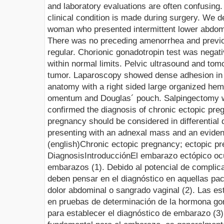
and laboratory evaluations are often confusing.
clinical condition is made during surgery. We d
woman who presented intermittent lower abdomi
There was no preceding amenorrhea and previ
regular. Chorionic gonadotropin test was nega
within normal limits. Pelvic ultrasound and to
tumor. Laparoscopy showed dense adhesion in p
anatomy with a right sided large organized he
omentum and Douglas´ pouch. Salpingectomy w
confirmed the diagnosis of chronic ectopic pre
pregnancy should be considered in differential
presenting with an adnexal mass and an evident 
(english)
Chronic ectopic pregnancy; ectopic pre
Diagnosis
Introducción
El embarazo ectópico ocu
embarazos (1). Debido al potencial de complic
deben pensar en el diagnóstico en aquellas pa
dolor abdominal o sangrado vaginal (2). Las es
en pruebas de determinación de la hormona go
para establecer el diagnóstico de embarazo (3)