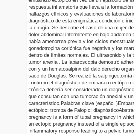
embarazo ectópico en vez de un episodio de s
respuesta inflamatoria que lleva a la formación
hallazgos clínicos y evaluaciones de laborator
diagnóstico de esta enigmática condición clín
la cirugía. Se describe el caso de una mujer d
dolor abdominal intermitente en bajo abdomen
había amenorrea previa y los ciclos menstrual
gonadotropina coriónica fue negativa y los ma
dentro de límites normales. El ultrasonido y la
tumor anexial. La laparoscopia demostró adher
con y un hematosalpinx del dalo derecho organiz
saco de Douglas. Se realizó la salpingectomía 
confirmó el diagnóstico de embarazo ectópico 
crónica debería ser considerado un diagnóstico 
que consultan con una tumoración anexial y un
característico
.
Palabras clave
(español )
Embara
ectópico; trompa de Falopio; diagnóstico
Abstra
pregnancy is a form of tubal pregnancy in which
an ectopic pregnancy instead of a single episo
inflammatory response leading to a pelvic tumor 