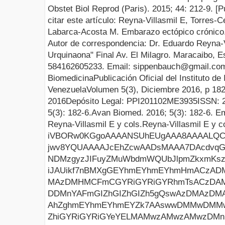
Obstet Biol Reprod (Paris). 2015; 44: 212-9.
[P
citar este artículo:
Reyna-Villasmil E, Torres-C
Labarca-Acosta M
.
Embarazo ectópico crónico
Autor de correspondencia:
Dr. Eduardo Reyna-V
Urquinaona"
Final Av. El Milagro.
Maracaibo, Es
584162605233
.
Email:
sippenbauch@gmail.co
Biomedicina
Publicación Oficial del Instituto de
Venezuela
Volumen 5(
3
),
Diciembre
2016, p
18
2016
Depósito Legal: PPI201102ME3935
ISSN: 
5
(
3
):
182
-
6
.
Avan Biomed.
201
6
;
5
(
3
):
182
-
6
.
Em
Reyna-Villasmil
E
y cols.
Reyna-Villasmil E y c
iVBORw0KGgoAAAANSUhEUgAAA8AAAALQCAYAAABfdxm0AAAAAXNSR0IArs4c6QAAAARnQU1BAACx jwv8YQUAAAAJcEhZcwAADsMAAA7DAcdvqGQAAP+lSURBVHhe7P0FdCNZlq4N1/Tcb033NBclM6Pt NDMzgyzJIFuyZMuWbdmWQUbJlpmZkxmKszKLmZmZmTELE95/n5BdlV1dPTVT9/697m3vZ613hRSi iJAUikf7nBMXgGEYhmEYhmEYhmHmACzADMMwDMMwDMMwzJyABZhhGIZhGIZhGIaZE7AAMwzDMAzD MAzDMHMCFmCGYRiGYRiGYRhmTsACzDAMwzAMwzAMw8wJWIAZhmEYhmEYhmGYOQELMMMwDMMwDMMw DDMnYAFmGIZhGIZhGIZh5gQswAzDMAzDMAzDMMycgAWYYRiGYRiGYRiGmROwADMMwzAMwzAMwzBz AhZghmEYhmEYhmEYZk7AAswwDMMwDMMwDMPMCViAGYZhGIZhGIZhmDkBCzDDMAzDMAzDMAwzJ2AB ZhiGYRiGYRiGYeYELMAMwzAMwzAMwzDMnIAFmGEYhmEYhmEYhpkTsAAzDMMwDMMwDMMwcwIWYIZh GIZhGIZhGGZOwALMMAzDMAzDMAzDzAlYgBmGYRiGYRiGYZg5AQswwzAMwzAMwzAMMydgAWYYhmEY hmEYhmHmBCzADMMwDMMwDMMwzJyABZhhGIZhGIZhGIaZE7AAMwzDMAzDMAzDMHMCFmCGYRiGYRiG YRhmTsACzDAMwzAMwzAMw8wJWIAZhmEYhmEYhmGYOQELMMMwDMMwDMMwDDMnYAFmGIZhGIZhGIZh 5gQswAzDMAzDMAzDMMycgAWYYRiGYRiGYRiGmROwADMMwzAMwzAMwzBzAhZghmEYhmEYhmEYZk7A AswwDMMwDMMwDMPMCViAGYZhGIZhGIZhmDkBCzDDMAzDMAzDMAwzJ2ABZhiGYRiGYRiGYeYELMAM wzAMwzAMwzDMnIAFmGEYhmEYhmEYhpkTsAAzDMMwDMMwDMMwcwIWYIZhGIZhGIZhGGZOwALMMAzD MAzDMAzDzAlYgBmGYRiGYRiGYZg5AQswwzAMwzAMwzAMMydgAWYYhmEYhmEYhmHmBCzADMMwDMMw DMMwzJyABZhhGIZhGIZhGIaZE7AAMwzDMAzDMAzDMHMCFmCGYRiGYRiGYRhmTsACzDAMwzAMwzAM w8wJWIAZhmEYhmEYhmGYOQELMMMwDMMwDMMwDDMnYAFmGIZhGIZhGIZh5gQswAzDMAzDMAzDMMyc gAWYYRiGYRiGYRiGmROwADMMwzAMwzAMwzBzAhZghmEYhmEYhmEYZk7AAswwDMMwDMMwDMPMCViA GYZhGIZhGIZhmDkBCzDDMAzDMAzDMAwzJ2ABZhiGYRiGYRiGYeYELMAMwzAMwzAMwzDMnIAFmGEY hmEYhmEYhpkTsAAzDMMwDMMwDMMwcwIWYIZhGIZhGIZhGGZOwALMMAzDMAzDMAzDzAlYgBmGYRiG YRiGYZg5AQswwzAMwzAMwzAMMydgAWYYhmEYhmEYhmHmBCzADMMwDMMwDMMwzJyABZhhGIZhGIZh GIaZE7AAMwzDMAzDMAzDMHMCFmCGYRiGYRiGYRhmTsACzDAMwzAMwzAMw8wJWIAZhmEYhmEYhmGY OQELMMMwDMMwDMMwDDMnYAFmGIZhGIZhGIZh5gQswAzDMAzDMAzDMMycgAWYYRiGYRiGYRiGmROw ADMMwzAMwzAMwzBzAhZghmEYhmEYhmEYZk7AAswwDMMwDMMwDMPMCViAGYZhGIZhGIZhmDkBCzDD MAzDMAzDMAwzJ2ABZhiGYRiGYRiGYeYELMAMwzAMwzAMwzDMnIAFmGEYhmEYhmEYhpkTsAAzDMMw DMMwDMMwcwIWYIZhGIZhGIZhGGZOwALMMAzDMAzDMAzDzAlYgBmGYRiGYRiGYZg5AQswwzAMwzAM wzAMMydgAWYYhmEYhmEYhmHmBCzADMMwDMMwDMMwzJyABZhhGIZhGIZhGIaZE7AAMwzDMAzDMAzD MHMCFmCGYRiGYRiGYRhmTsACzDAMwzAMwzAMw8wJWIAZhmEYhmEYhmGYOQELMMMwDMMwDMMwDDMn YAFmGIZhGIZhGIZh5gQswAzDMAzDMAzDMMycgAWYYRiGYRiGYRiGmROwADMMwzAMwzAMwzBzAhZg hmEYhmEYhmEYZk7AAswwDMMwDMMwDMPMCViAGYZhGIZhGIZhmDkBCzDDMAzDMAzDMAwzJ2ABZhiG YRiGYRiGYeYELMAMwzAMwzAMwzDMnIAFmGEYhmEYhmEYhpkTsAAzDMMwDMMwDMMwcwIWYIZhGIZh GIZhGGZOwALMMAzDMAzDMAzDzAlYgBmGYRiGYRiGYZg5AQswwzAMwzAMwzAMMydgAWYYhmEYhmEY hmHmBCzADMMwDMMwDMMwzJyABZhhGIZhGIZhGIaZE7AAMwzDMAzDMAzDMHMCFmCGYRiGYRiGYRhm TsACzDAMwzAMwzAMw8wJWIAZhmEYhmEYhmGYOQELMMMwDMMwDMMwDDMnYAFmGIZhGIZhGIZh5gQs wAzDMAzDMAzDMMycgAWYYRiGYRiGYRiGmROwADMMwzAMwzAMwzBzAhZghmEYhmEYhmEYZk7AAsww DMMwDMMwDMPMCViAGYZhGIZhGIZhmDkBCzDDMAzDMAzDMAwzJ2ABZhiGYRiGYRiGYeYELMAMwzAM wzAMwzDMnIAFmGEYhmEYhmEYhpkTsAAzDMMwDMMwDMMwcwIWYIZhGIZhGIZhGGZOwALMMAzDMAzD MAzDzAlYgBmGYRiGYRiGYZg5AQswwzAMwzAMwzAMMydgAWYYhmEYhmEYhmHmBCzADMMwDMMwDMMw zJyABZhhGIZhGIZhGIaZE7AAMwzDMAzDMAzDMHMCFmCGYRiGYRiGYRhmTsACzDAMwzAMwzAMw8wJ WIAZhmEYhmEYhmGYOQEL8C8Q5rUF8SEeyJJHwZifgVpzAawNpWiymNBMabOUo9NaSalAW4MJrbUl aDEXoaXK8D9MPlqq8+jxOrTX69Bp0aO7sQA9TYXoay7CQKsRg+2lGOwoxRBlWKSzHCPdFRjprcRo fwXGBsopJowOlGGkvwzDfXSfXnpMtxEDHYXobaHnbKLntmrQblGjvUGN1rocNNfkoammAI21BgpN 6bJ0vToflspc1JtypDSUa2GZSX1ZDmqM2agqzEClIQ3l+QqYclNRqk2BMScZxepEFGUnwJAZizxF JHJTw5ErD0c+XS5Ii0FhWiyKRZQUBV1PjUJBMt0nPhjamEDkRPtTAqTLWppqIv2gjvBBdoQ3NFG+ dJsfcqLoPlEz88NpfqQvcuOCUCCLlJ7XmB5PrxEHgzwa+bJw6GWh0KeGQicPQU5KIDSJfsiO9YIq xhNZsZ7IjvOSpulRblCEOSM1yAEp/puQ7L0eyR7rkOi2Bomuq5HgshLxzssQt20J4l2W0vzldPsK pHgtpyyFzHsJZD409V2MFO/FSPJcTM+xFKm+K5DqvwpyEd+VkNF9kz0WIcljIZK9xH3FY5Yh1Y/u R7cne61AkjuFnvvv4r785+O2DAmuS2nZFiHWcQHinBbSsi6mZV5Cy75Uuk+yp3jtVUihabLHclr+ ZdJtia7L6PGr6D60rh4babk3Q+bniPRQd2RF+0Id649s2u6qSG9khnkgPcQNykAXWp9tdD8nWnZH Wv8t9HwbELttDWKc1iDWeS0tz3okuG9AvBtN3cR2XE/rsIEu0zzndYjbsgIxGxYiet08xG6kbbFt JZRem5Dp74isYBdoIzxRIo+AhT5rXfT5bK/KQyV9trJDXJDgvBJRmxchYuMCRG1aiBgHse4r6DXF +7RKer9SPNfT9t4sJYXWLd6ZXs9lOSLdlyHcfTEiPZci3n81lKFboQqn9fXdCLn7Gsg910LpvxHK IHps6BbIwrdCHr0NaTGuyIx2R2akG9IiXKGgyCMpUXQ5hrZJnAeUCZ6QU2RxbkikxyTEOCNTFQ5T vR6tYy1oHrPBWKeHPD0MUfR83h5rsG7ZhVh60W+xZe0lSEj2RlmDBpZeE2yjZnTvs2D0eAt23daD Iw+P4spntuP4S7tx4tVduOalCRx7shf7HmjCrrvN2H1vFQ493oCrX2nHje8N4rYPxnDXhxO474sd ePD73XjwzC7c+90E7vxyCLd/PoA7To3ijq+nccMnYzj6UgeOvdSD2z65DM+ffQ4f41t8T/vBc5TT lFOUjynvUV6jPEJzr/r8DYw+cQvaTh5Ay+EdsE4No6LDhrxKI1R5WcjIViAzIxUqeTKyEuLoOxcJ bVwk9An0vUyJQ4E8HgXKOOTRdzaH9gnZGX