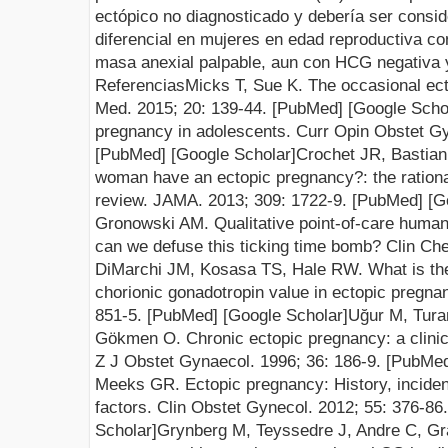
ectópico no diagnosticado y debería ser consid
diferencial en mujeres en edad reproductiva con
masa anexial palpable, aun con HCG negativa
Referencias
Micks T, Sue K. The occasional ec
Med. 2015; 20: 139-44.
[PubMed]
[Google Scho
pregnancy in adolescents. Curr Opin Obstet Gy
[PubMed]
[Google Scholar]
Crochet JR, Bastian
woman have an ectopic pregnancy?: the rationa
review. JAMA. 2013; 309: 1722-9.
[PubMed]
[G
Gronowski AM. Qualitative point-of-care human 
can we defuse this ticking time bomb? Clin Ch
DiMarchi JM, Kosasa TS, Hale RW. What is the
chorionic gonadotropin value in ectopic
pregnan
851-5.
[PubMed]
[Google Scholar]
Uğur M, Tura
Gökmen O. Chronic ectopic pregnancy: a clinic
Z J Obstet Gynaecol. 1996; 36: 186-9.
[PubMe
Meeks GR. Ectopic pregnancy: History, inciden
factors. Clin Obstet Gynecol. 2012; 55: 376-86
Scholar]
Grynberg M, Teyssedre J, Andre C, Gra