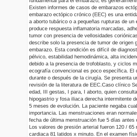
fundamental para el embarazo, es generalmente
Existen informes de casos de embarazos ectóp
embarazo ectópico crónico (EEC) es una entida
a aborto tubárico o a pequeñas rupturas de un
produce respuesta inflamatoria marcadas, adh
tumor con presencia de vellosidades coriónicas 
describe solo la presencia de tumor de origen g
embarazo. Esta condición es difícil de diagnost
pélvico, estabilidad hemodinámica, alta incid
debido a la presencia de trofoblasto, y ciclos 
ecografía convencional es poco específica. El 
durante o después de la cirugía. Se presenta u
revisión de la literatura de
EEC
.
Caso clínico
Se
edad, III gestas, I para, I aborto, quien consult
hipogastrio y fosa iliaca derecha intermitente 
5 meses de evolución. La paciente negaba cual
importancia. Las menstruaciones eran normales
fecha de última menstruación fue 5 días antes 
Los valores de presión arterial fueron 120 / 6
cardiaca 81 latidos x minuto. En el examen fí