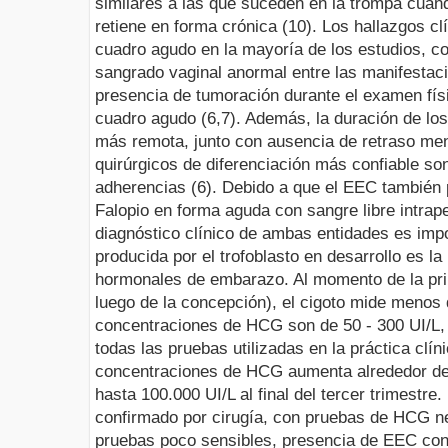
similares a las que suceden en la trompa cuand
retiene en forma crónica (10).
Los hallazgos cl
cuadro agudo en la mayoría de los estudios, c
sangrado vaginal anormal entre las manifestac
presencia de tumoración durante el examen físi
cuadro agudo (6,7). Además, la duración de los
más remota, junto con ausencia de retraso men
quirúrgicos de diferenciación más confiable so
adherencias (6). Debido a que el EEC también
Falopio en forma aguda con sangre libre intrap
diagnóstico clínico de ambas entidades es impo
producida por el trofoblasto en desarrollo es l
hormonales de embarazo. Al momento de la prim
luego de la concepción), el cigoto mide menos 
concentraciones de HCG son de 50 - 300 UI/L,
todas las pruebas utilizadas en la práctica clí
concentraciones de HCG aumenta alrededor de
hasta 100.000 UI/L al final del tercer trimestre
confirmado por cirugía, con pruebas de HCG n
pruebas poco sensibles, presencia de EEC con