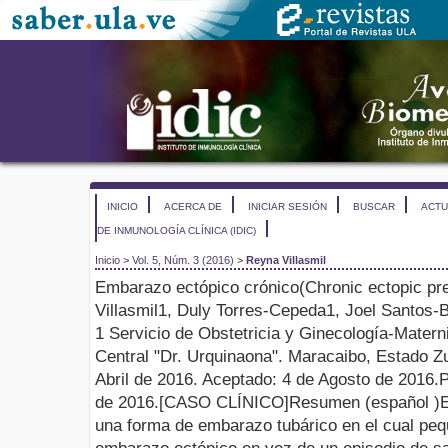
INICIO
ACERCA DE
INICIAR SESIÓN
BUSCAR
ACTU
DE INMUNOLOGÍA CLÍNICA (IDIC)
Inicio
>
Vol. 5, Núm. 3 (2016)
>
Reyna Villasmil
Embarazo ectópico crónico
(
Chronic ectopic p
Villasmil
1
, Duly Torres-Cepeda
1
, Joel Santos-B
1
Servicio de Obstetricia y Ginecología-Matern
Central "Dr. Urquinaona". Maracaibo, Estado Z
Abril
de 201
6
.
Aceptado
:
4
de
Agos
to
de 201
6
.
P
de 201
6
.
[
CASO CLÍNICO
]
Resumen
(español )
E
una forma de embarazo tubárico en el cual peq