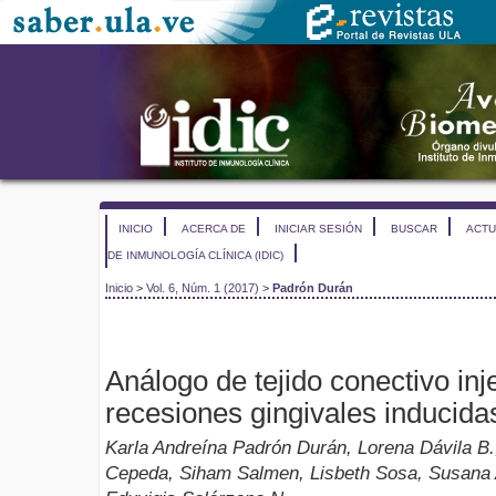
INICIO
ACERCA DE
INICIAR SESIÓN
BUSCAR
ACTU
DE INMUNOLOGÍA CLÍNICA (IDIC)
Inicio
>
Vol. 6, Núm. 1 (2017)
>
Padrón Durán
Análogo de tejido conectivo inj
recesiones gingivales inducida
Karla Andreína Padrón Durán, Lorena Dávila B.
Cepeda, Siham Salmen, Lisbeth Sosa, Susana A