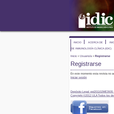
INICIO
ACERCA DE
INI
DE INMUNOLOGÍA CLÍNICA (IDIC)
Inicio
>
Usuario/a
>
Registrarse
Registrarse
En este momento esta revista no ac
Iniciar sesión
Depósito Legal: ppi201102ME3935 
Copyright ©2012 ULA Todos los d