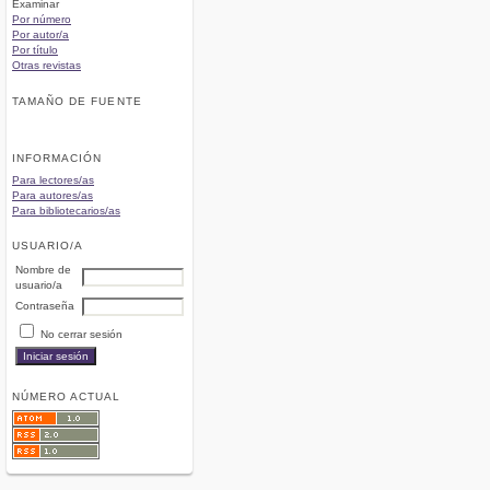
Examinar
Por número
Por autor/a
Por título
Otras revistas
TAMAÑO DE FUENTE
INFORMACIÓN
Para lectores/as
Para autores/as
Para bibliotecarios/as
USUARIO/A
Nombre de
usuario/a
Contraseña
No cerrar sesión
NÚMERO ACTUAL