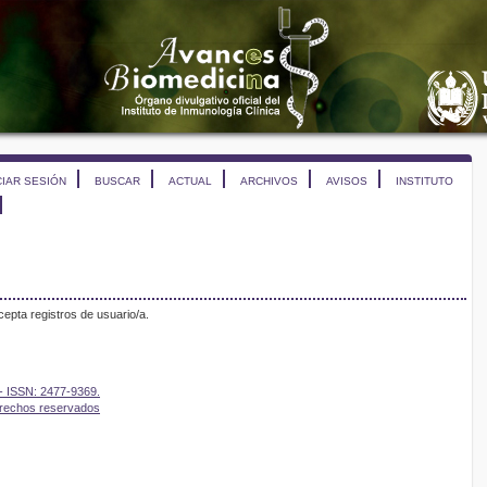
CIAR SESIÓN
BUSCAR
ACTUAL
ARCHIVOS
AVISOS
INSTITUTO
epta registros de usuario/a.
- ISSN: 2477-9369.
erechos reservados