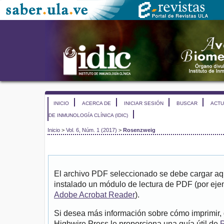
INICIO
ACERCA DE
INICIAR SESIÓN
BUSCAR
ACTU
DE INMUNOLOGÍA CLÍNICA (IDIC)
Inicio
>
Vol. 6, Núm. 1 (2017)
>
Rosenzweig
El archivo PDF seleccionado se debe cargar aqu
instalado un módulo de lectura de PDF (por eje
Adobe Acrobat Reader
).
Si desea más información sobre cómo imprimir, 
Highwire Press le proporciona una guía útil de
P