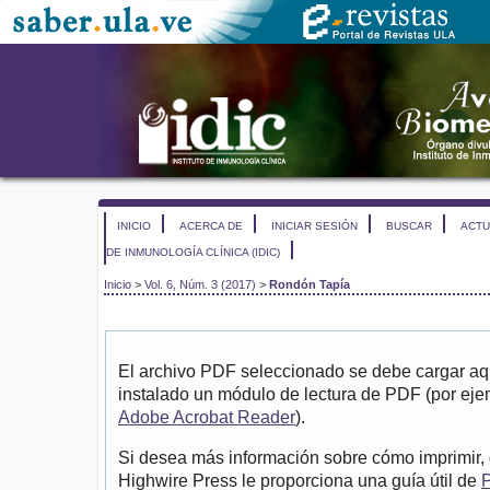
INICIO
ACERCA DE
INICIAR SESIÓN
BUSCAR
ACTU
DE INMUNOLOGÍA CLÍNICA (IDIC)
Inicio
>
Vol. 6, Núm. 3 (2017)
>
Rondón Tapía
El archivo PDF seleccionado se debe cargar aqu
instalado un módulo de lectura de PDF (por eje
Adobe Acrobat Reader
).
Si desea más información sobre cómo imprimir, 
Highwire Press le proporciona una guía útil de
P