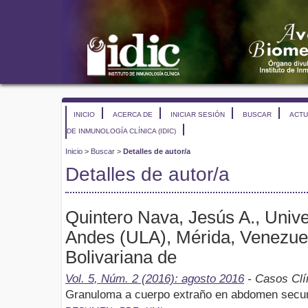
INICIO
ACERCA DE
INICIAR SESIÓN
BUSCAR
ACTU
DE INMUNOLOGÍA CLÍNICA (IDIC)
Inicio
>
Buscar
>
Detalles de autor/a
Detalles de autor/a
Quintero Nava, Jesús A., Univ
Andes (ULA), Mérida, Venezue
Bolivariana de
Vol. 5, Núm. 2 (2016): agosto 2016
- Casos Clí
Granuloma a cuerpo extraño en abdomen secund