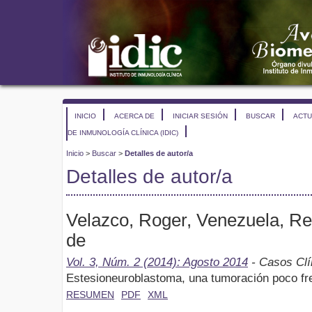
INICIO
ACERCA DE
INICIAR SESIÓN
BUSCAR
ACTU
DE INMUNOLOGÍA CLÍNICA (IDIC)
Inicio
>
Buscar
>
Detalles de autor/a
Detalles de autor/a
Velazco, Roger, Venezuela, Re
de
Vol. 3, Núm. 2 (2014): Agosto 2014
- Casos Clí
Estesioneuroblastoma, una tumoración poco fre
RESUMEN
PDF
XML