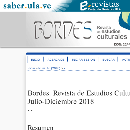
INICIO
ACERCA DE
INICIAR SESIÓN
BUSCAR
ACTU
Inicio
>
Núm. 16 (2018)
>
-
Bordes. Revista de Estudios Cult
Julio-Diciembre 2018
- -
Resumen