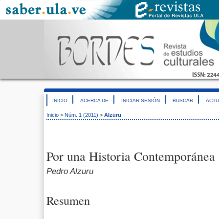
INICIO
ACERCA DE
INICIAR SESIÓN
BUSCAR
ACTU
Inicio
>
Núm. 1 (2011)
>
Alzuru
Por una Historia Contemporánea
Pedro Alzuru
Resumen