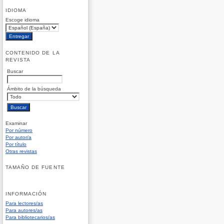
IDIOMA
Escoge idioma
CONTENIDO DE LA
REVISTA
Buscar
Ámbito de la búsqueda
Examinar
Por número
Por autor/a
Por título
Otras revistas
TAMAÑO DE FUENTE
INFORMACIÓN
Para lectores/as
Para autores/as
Para bibliotecarios/as