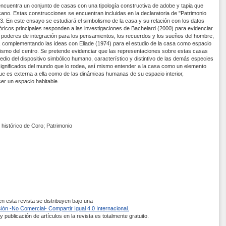
encuentra un conjunto de casas con una tipología constructiva de adobe y tapia que
icano. Estas construcciones se encuentran incluidas en la declaratoria de "Patrimonio
 En este ensayo se estudiará el simbolismo de la casa y su relación con los datos
óricos principales responden a las investigaciones de Bachelard (2000) para evidenciar
 poderes de integración para los pensamientos, los recuerdos y los sueños del hombre,
, complementando las ideas con Eliade (1974) para el estudio de la casa como espacio
lismo del centro. Se pretende evidenciar que las representaciones sobre estas casas
edio del dispositivo simbólico humano, característico y distintivo de las demás especies
significados del mundo que lo rodea, así mismo entender a la casa como un elemento
que es externa a ella como de las dinámicas humanas de su espacio interior,
er un espacio habitable.
histórico de Coro; Patrimonio
 esta revista se distribuyen bajo una
ón -No Comercial- Compartir Igual 4.0 Internacional.
 publicación de artículos en la revista es totalmente gratuito.