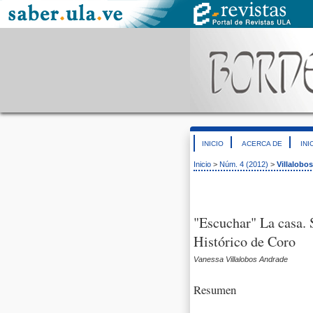
INICIO
ACERCA DE
INI
Inicio
>
Núm. 4 (2012)
>
Villalobo
"Escuchar" La casa. 
Histórico de Coro
Vanessa Villalobos Andrade
Resumen