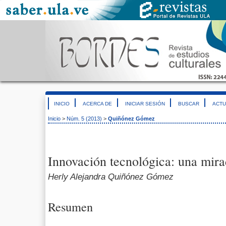
INICIO
ACERCA DE
INICIAR SESIÓN
BUSCAR
ACTU
Inicio
>
Núm. 5 (2013)
>
Quiñónez Gómez
Innovación tecnológica: una mira
Herly Alejandra Quiñónez Gómez
Resumen