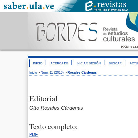
INICIO
ACERCA DE
INICIAR SESIÓN
BUSCAR
ACTU
Inicio
>
Núm. 11 (2016)
>
Rosales Cárdenas
Editorial
Otto Rosales Cárdenas
Texto completo:
PDF