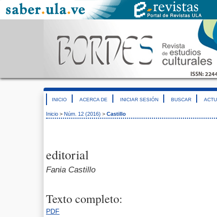
INICIO
ACERCA DE
INICIAR SESIÓN
BUSCAR
ACTU
Inicio
>
Núm. 12 (2016)
>
Castillo
editorial
Fania Castillo
Texto completo:
PDF