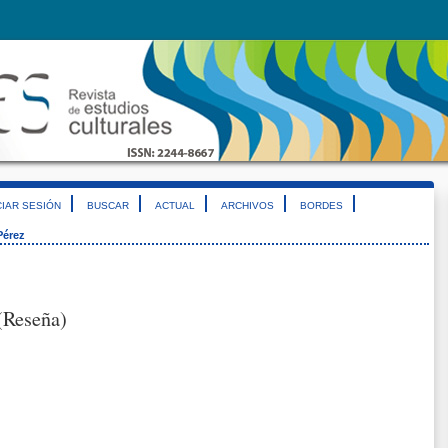
CIAR SESIÓN
BUSCAR
ACTUAL
ARCHIVOS
BORDES
Pérez
(Reseña)