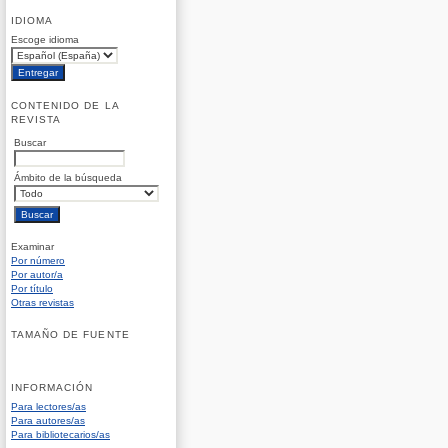
IDIOMA
Escoge idioma
CONTENIDO DE LA
REVISTA
Buscar
Ámbito de la búsqueda
Examinar
Por número
Por autor/a
Por título
Otras revistas
TAMAÑO DE FUENTE
INFORMACIÓN
Para lectores/as
Para autores/as
Para bibliotecarios/as