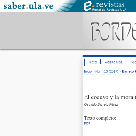
INICIO
ACERCA DE
INI
Inicio
>
Núm. 13 (2017)
>
Barreto 
El cocuyo y la mora 
Osvaldo Barreto Pérez
Texto completo:
PDF