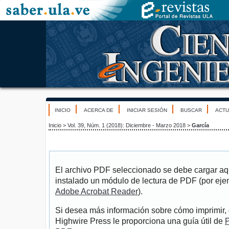
INICIO
ACERCA DE
INICIAR SESIÓN
BUSCAR
ACTU
Inicio
>
Vol. 39, Núm. 1 (2018): Diciembre - Marzo 2018
>
García
El archivo PDF seleccionado se debe cargar aqu
instalado un módulo de lectura de PDF (por eje
Adobe Acrobat Reader
).
Si desea más información sobre cómo imprimir, 
Highwire Press le proporciona una guía útil de
P