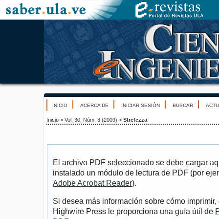
INICIO
ACERCA DE
INICIAR SESIÓN
BUSCAR
ACTU
Inicio
>
Vol. 30, Núm. 3 (2009)
>
Strefezza
El archivo PDF seleccionado se debe cargar aqu
instalado un módulo de lectura de PDF (por eje
Adobe Acrobat Reader
).
Si desea más información sobre cómo imprimir, 
Highwire Press le proporciona una guía útil de
P