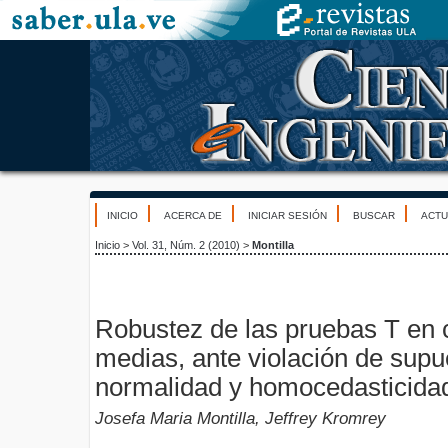
INICIO
ACERCA DE
INICIAR SESIÓN
BUSCAR
ACTU
Inicio
>
Vol. 31, Núm. 2 (2010)
>
Montilla
Robustez de las pruebas T en
medias, ante violación de supu
normalidad y homocedasticida
Josefa Maria Montilla, Jeffrey Kromrey