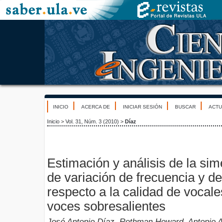
INICIO
ACERCA DE
INICIAR SESIÓN
BUSCAR
ACTU
Inicio
>
Vol. 31, Núm. 3 (2010)
>
Díaz
Estimación y análisis de la sim
de variación de frecuencia y d
respecto a la calidad de vocal
voces sobresalientes
José Antonio Díaz, Rothman Howard, Antonio 