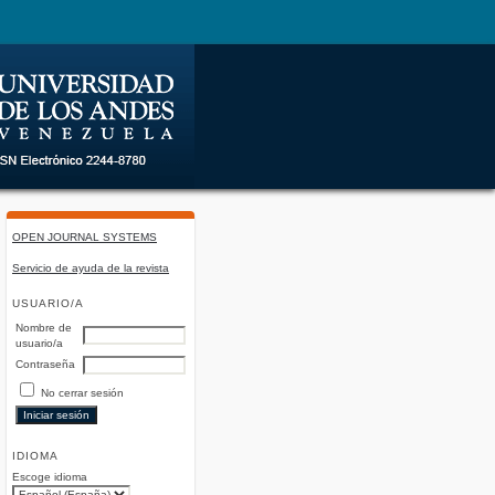
OPEN JOURNAL SYSTEMS
Servicio de ayuda de la revista
USUARIO/A
Nombre de
usuario/a
Contraseña
No cerrar sesión
IDIOMA
Escoge idioma