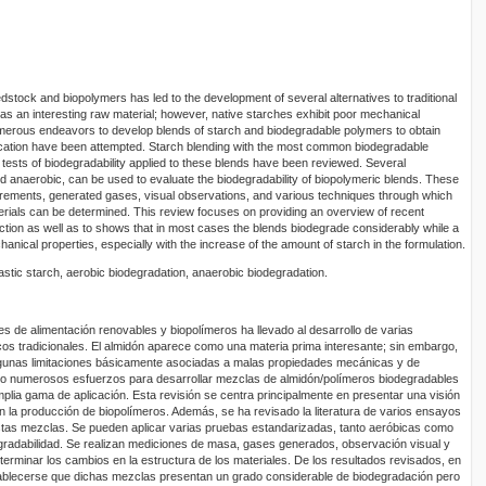
edstock and biopolymers has led to the development of several alternatives to traditional
as an interesting raw material; however, native starches exhibit poor mechanical
Numerous endeavors to develop blends of starch and biodegradable polymers to obtain
lication have been attempted. Starch blending with the most common biodegradable
, tests of biodegradability applied to these blends have been reviewed. Several
d anaerobic, can be used to evaluate the biodegradability of biopolymeric blends. These
rements, generated gases, visual observations, and various techniques through which
terials can be determined. This review focuses on providing an overview of recent
ion as well as to shows that in most cases the blends biodegrade considerably while a
anical properties, especially with the increase of the amount of starch in the formulation.
stic starch, aerobic biodegradation, anaerobic biodegradation.
s de alimentación renovables y biopolímeros ha llevado al desarrollo de varias
sticos tradicionales. El almidón aparece como una materia prima interesante; sin embargo,
lgunas limitaciones básicamente asociadas a malas propiedades mecánicas y de
zado numerosos esfuerzos para desarrollar mezclas de almidón/polímeros biodegradables
plia gama de aplicación. Esta revisión se centra principalmente en presentar una visión
n la producción de biopolímeros. Además, se ha revisado la literatura de varios ensayos
estas mezclas. Se pueden aplicar varias pruebas estandarizadas, tanto aeróbicas como
gradabilidad. Se realizan mediciones de masa, gases generados, observación visual y
terminar los cambios en la estructura de los materiales. De los resultados revisados, en
ablecerse que dichas mezclas presentan un grado considerable de biodegradación pero