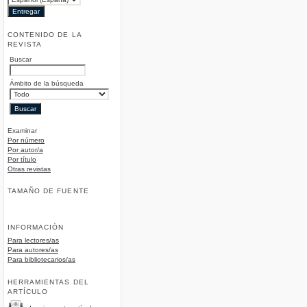
CONTENIDO DE LA
REVISTA
Buscar
Ámbito de la búsqueda
Examinar
Por número
Por autor/a
Por título
Otras revistas
TAMAÑO DE FUENTE
INFORMACIÓN
Para lectores/as
Para autores/as
Para bibliotecarios/as
HERRAMIENTAS DEL
ARTÍCULO