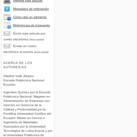
Imprima este artículo
Metadatos de indexación
Cómo citar un elemento
Referencias de búsqueda
Envíe este artículo por
correo electrónico
(Inicie sesión)
Enviar un correo
electrónico al autor/a
(Inicie sesión)
ACERCA DE LOS
AUTORES/AS
Vladimir Valle Alvarez
Escuela Politécnica Nacional
Ecuador
Ingeniero Químico por la Escuela
Politécnica Nacional. Magister en
Administración de Empresas con
mención en Gerencia de la
Calidad y Productividad por la
Pontificia Universidad Católica del
Ecuador. Máster en Ciencia e
Ingeniería de Materiales
Avanzados por la Universidad
Tecnológica de Lulea-Suecia y por
la Universidad Politécnica de