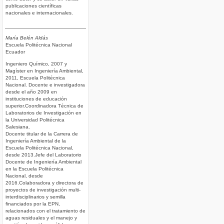
publicaciones científicas
nacionales e internacionales.
María Belén Aldás
Escuela Politécnica Nacional
Ecuador
Ingeniero Químico, 2007 y
Magíster en Ingeniería Ambiental,
2011, Escuela Politécnica
Nacional. Docente e investigadora
desde el año 2009 en
instituciones de educación
superior.Coordinadora Técnica de
Laboratorios de Investigación en
la Universidad Politécnica
Salesiana.
Docente titular de la Carrera de
Ingeniería Ambiental de la
Escuela Politécnica Nacional,
desde 2013.Jefe del Laboratorio
Docente de Ingeniería Ambiental
en la Escuela Politécnica
Nacional, desde
2016.Colaboradora y directora de
proyectos de investigación multi-
interdisciplinarios y semilla
financiados por la EPN,
relacionados con el tratamiento de
aguas residuales y el manejo y