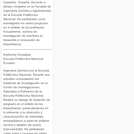
Cataluña - España. Docente a
tiempo completo en la Facultad de
Ingeniería Química y Agroindustria
de la Escuela Politécnica
Nacional. Ha participado como
investigador en varios proyectos
en el ámbito de los polímeros.
Actualmente, sulínea de
investigación de interéses el
desarrollo e innovación de
biopolímeros.
Katherine Encalada
Escuela Politécnica Nacional
Ecuador
Ingeniera Química por la Escuela
Politécnica Nacional. Durante sus
estudios universitarios fue
Asistente de Investigación en el
Centro de Investigaciones
Aplicadas a Polímeros de la
Escuela Politécnica Nacional.
Realizó su trabajo de titulación de
pregrado en el ámbito de los
biopolímeros, particularmente en
lo referente a la obtención y
caracterización de materiales
termoplásticos a partir de polivinil
alcohol y almidón de achira
(Cannaedulis). Ha participado
como autor y co-autor en varias