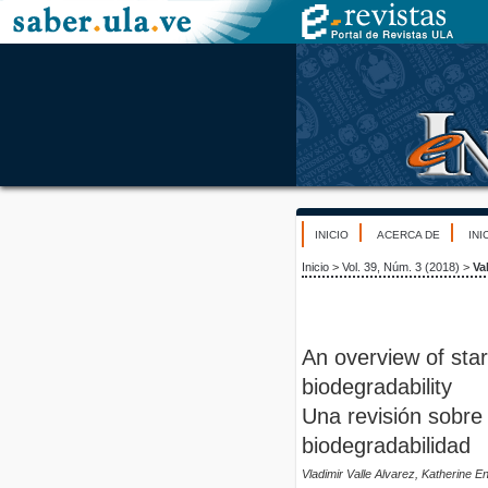
INICIO
ACERCA DE
INI
Inicio
>
Vol. 39, Núm. 3 (2018)
>
Va
An overview of sta
biodegradability
Una revisión sobre
biodegradabilidad
Vladimir Valle Alvarez, Katherine 