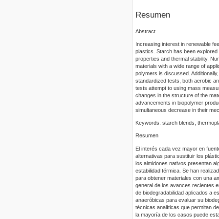
Resumen
Abstract
Increasing interest in renewable fe
plastics. Starch has been explored 
properties and thermal stability. 
materials with a wide range of app
polymers is discussed. Additionally
standardized tests, both aerobic an
tests attempt to using mass measu
changes in the structure of the ma
advancements in biopolymer product
simultaneous decrease in their mech
Keywords: starch blends, thermopla
Resumen
El interés cada vez mayor en fuente
alternativas para sustituir los plá
los almidones nativos presentan a
estabilidad térmica. Se han reali
para obtener materiales con una am
general de los avances recientes e
de biodegradabilidad aplicados a 
anaeróbicas para evaluar su biode
técnicas analíticas que permitan de
la mayoría de los casos puede est