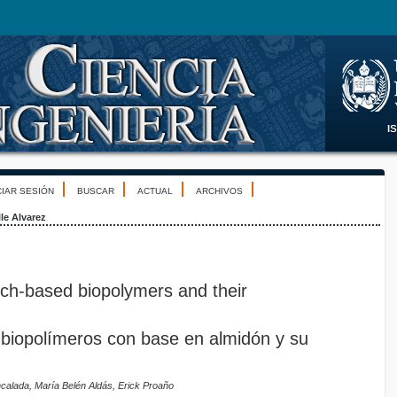
CIAR SESIÓN
BUSCAR
ACTUAL
ARCHIVOS
lle Alvarez
rch-based biopolymers and their
 biopolímeros con base en almidón y su
Encalada, María Belén Aldás, Erick Proaño