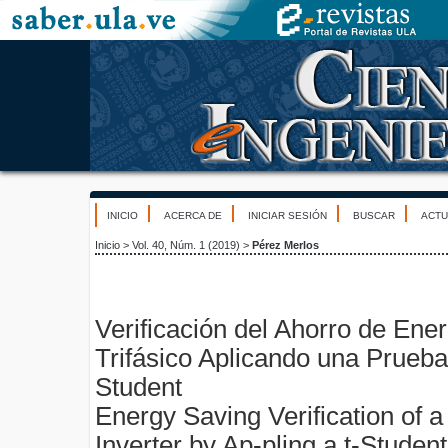
INICIO
ACERCA DE
INICIAR SESIÓN
BUSCAR
ACTU
Inicio
>
Vol. 40, Núm. 1 (2019)
>
Pérez Merlos
Verificación del Ahorro de Ener
Trifásico Aplicando una Prueba
Student
Energy Saving Verification of 
Inverter by Ap-pling a t-Studen