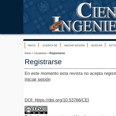
INICIO
ACERCA DE
INICIAR SESIÓN
BUSCAR
ACTU
Inicio
>
Usuario/a
>
Registrarse
Registrarse
En este momento esta revista no acepta registr
Iniciar sesión
DOI:
https://doi.org/10.53766/CEI