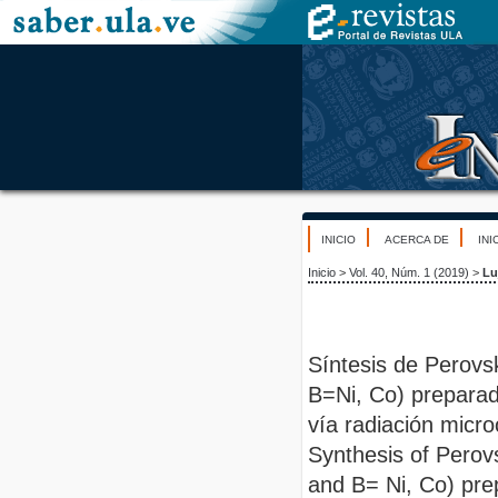
INICIO
ACERCA DE
INI
Inicio
>
Vol. 40, Núm. 1 (2019)
>
Lu
Síntesis de Perovs
B=Ni, Co) preparad
vía radiación micr
Synthesis of Perov
and B= Ni, Co) pre