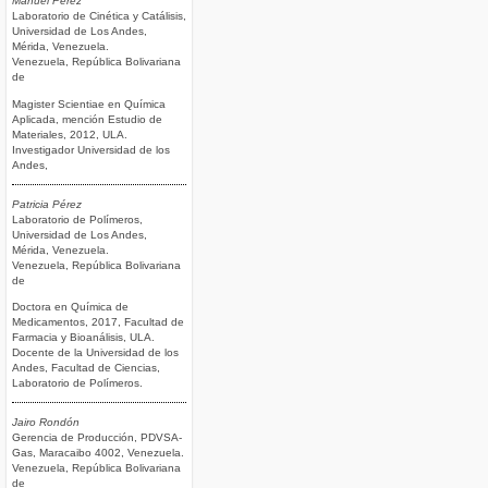
Manuel Pérez
Laboratorio de Cinética y Catálisis,
Universidad de Los Andes,
Mérida, Venezuela.
Venezuela, República Bolivariana
de
Magister Scientiae en Química
Aplicada, mención Estudio de
Materiales, 2012, ULA.
Investigador Universidad de los
Andes,
Patricia Pérez
Laboratorio de Polímeros,
Universidad de Los Andes,
Mérida, Venezuela.
Venezuela, República Bolivariana
de
Doctora en Química de
Medicamentos, 2017, Facultad de
Farmacia y Bioanálisis, ULA.
Docente de la Universidad de los
Andes, Facultad de Ciencias,
Laboratorio de Polímeros.
Jairo Rondón
Gerencia de Producción, PDVSA-
Gas, Maracaibo 4002, Venezuela.
Venezuela, República Bolivariana
de