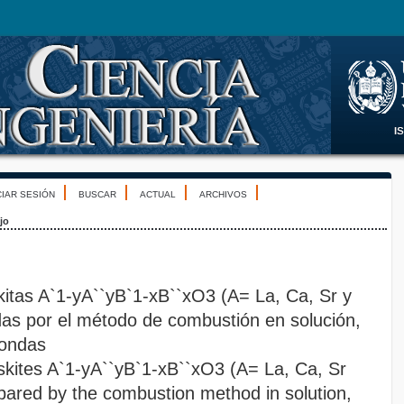
CIAR SESIÓN
BUSCAR
ACTUAL
ARCHIVOS
jo
kitas A`1-yA``yB`1-xB``xO3 (A= La, Ca, Sr y
as por el método de combustión en solución,
oondas
skites A`1-yA``yB`1-xB``xO3 (A= La, Ca, Sr
pared by the combustion method in solution,