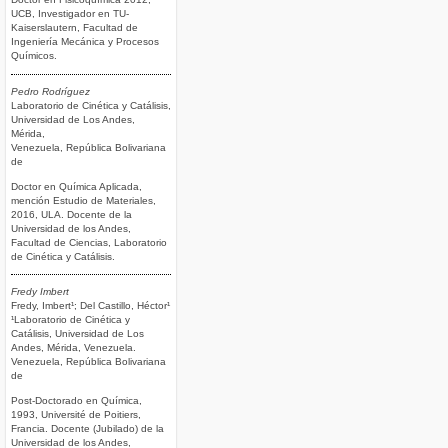
UCB, Investigador en TU-
Kaiserslautern, Facultad de
Ingeniería Mecánica y Procesos
Químicos.
Pedro Rodríguez
Laboratorio de Cinética y Catálisis,
Universidad de Los Andes,
Mérida,
Venezuela, República Bolivariana
de
Doctor en Química Aplicada,
mención Estudio de Materiales,
2016, ULA. Docente de la
Universidad de los Andes,
Facultad de Ciencias, Laboratorio
de Cinética y Catálisis.
Fredy Imbert
Fredy, Imbert¹; Del Castillo, Héctor¹
¹Laboratorio de Cinética y
Catálisis, Universidad de Los
Andes, Mérida, Venezuela.
Venezuela, República Bolivariana
de
Post-Doctorado en Química,
1993, Université de Poitiers,
Francia. Docente (Jubilado) de la
Universidad de los Andes,