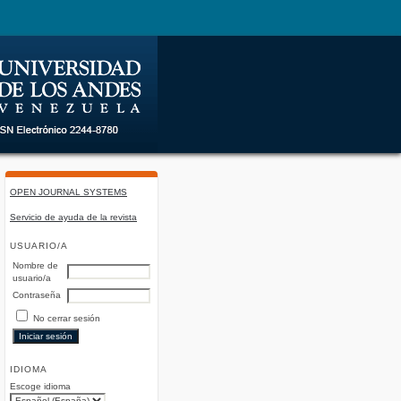
OPEN JOURNAL SYSTEMS
Servicio de ayuda de la revista
USUARIO/A
Nombre de
usuario/a
Contraseña
No cerrar sesión
IDIOMA
Escoge idioma