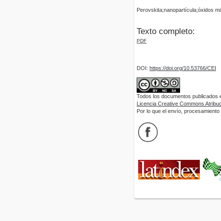
Perovskita;nanopartícula;óxidos m
Texto completo:
PDF
DOI:
https://doi.org/10.53766/CEI
Todos los documentos publicados en
Licencia Creative Commons Atribuci
Por lo que el envío, procesamiento y