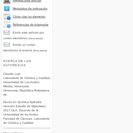
Imprima este artículo
Metadatos de indexación
Cómo citar un elemento
Referencias de búsqueda
Envíe este artículo por
correo electrónico
(Inicie sesión)
Enviar un correo
electrónico al autor/a
(Inicie sesión)
ACERCA DE LOS
AUTORES/AS
Claudio Lujo
Laboratorio de Cinética y Catálisis,
Universidad de Los Andes,
Mérida, Venezuela.
Venezuela, República Bolivariana
de
Doctor en Química Aplicada,
mención Estudio de Materiales,
2017,ULA. Docente de la
Universidad de los Andes,
Facultad de Ciencias, Laboratorio
de Cinética y Catálisis.