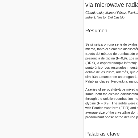
via microwave radi
Claudio Lujo, Manuel Pérez, Patri
Imbert, Hector Del Castillo
Resumen
Se sintetizaron una serie de óxido
misma, tanto el elemento alcalinoté
través del método de combustión e
presencia de glicina (F=0,9). Los 
(DRX), la espectroscopia infrarroja
punto único. Los resultados muestr
debajo de los 20nm, además, que co
simultáneamente con una segunda 
Palabras claves: Perovskita, nanop
A series of perovskite-type mixed 
same, both the alkaline earth/lanth
through the solution combustion me
glycine (F = 0.9). The solids were 
with Fourier transform (FTIR) and 
average size of the crystalline doma
predominant phase of the desired p
Palabras clave