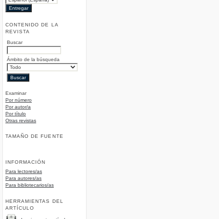
CONTENIDO DE LA
REVISTA
Buscar
Ámbito de la búsqueda
Examinar
Por número
Por autor/a
Por título
Otras revistas
TAMAÑO DE FUENTE
INFORMACIÓN
Para lectores/as
Para autores/as
Para bibliotecarios/as
HERRAMIENTAS DEL
ARTÍCULO