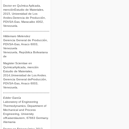
Doctor en Química Aplicada,
menciónEstudio de Materiales,
2015, Universidad de Los
Andes.Gerencia de Producción,
PDVSA-Gas, Maracaibo 4002,
Venezuela.
Hildemaro Melendez
Gerencia General de Producción,
PDVSA-Gas, Anaco 6003,
Venezuela
Venezuela, República Bolivariana
de
Magister Scientiae en
QuímicaAplicada, mención
Estudio de Materiales,
2014,Universidad de Los Andes.
Gerencia General deProducción,
PDVSA-Gas, Anaco 6003,
Venezuela.
Edder García
Laboratory of Engineering
Thermodynamics, Department of
Mechanical and Process
Engineering, University
ofKaiserslautern, 67663 Germany.
Alemania
Doctor en Fisicoquímica 2012,