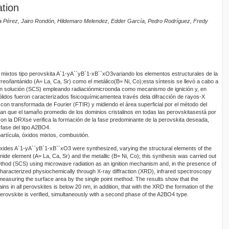
ation
cia Pérez, Jairo Rondón, Hildemaro Melendez, Edder García, Pedro Rodríguez, Fredy
s mixtos tipo perovskita A`1-yA``yB`1-xB``xO3variando los elementos estructurales de la
rreo/lantánido (A= La, Ca, Sr) como el metálico(B= Ni, Co);esta síntesis se llevó a cabo a
n solución (SCS) empleando radiaciónmicroonda como mecanismo de ignición y, en
sólidos fueron caracterizados fisicoquímicamentea través dela difracción de rayos-X
 con transformada de Fourier (FTIR) y midiendo el área superficial por el método del
an que el tamaño promedio de los dominios cristalinos en todas las perovskitasestá por
n la DRXse verifica la formación de la fase predominante de la perovskita deseada,
fase del tipo A2BO4.
artícula, óxidos mixtos, combustión.
oxides A`1-yA``yB`1-xB``xO3 were synthesized, varying the structural elements of the
anide element (A= La, Ca, Sr) and the metallic (B= Ni, Co); this synthesis was carried out
thod (SCS) using microwave radiation as an ignition mechanism and, in the presence of
characterized physiochemically through X-ray diffraction (XRD), infrared spectroscopy
measuring the surface area by the single point method. The results show that the
ins in all perovskites is below 20 nm, in addition, that with the XRD the formation of the
erovskite is verified, simultaneously with a second phase of the A2BO4 type.