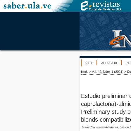
INICIO
ACERCA DE
INI
Inicio
>
Vol. 42, Núm. 1 (2021)
>
Co
Estudio preliminar 
caprolactona)-almi
Preliminary study o
blends compatibilize
Jesús Contreras-Ramírez, Simón Ba