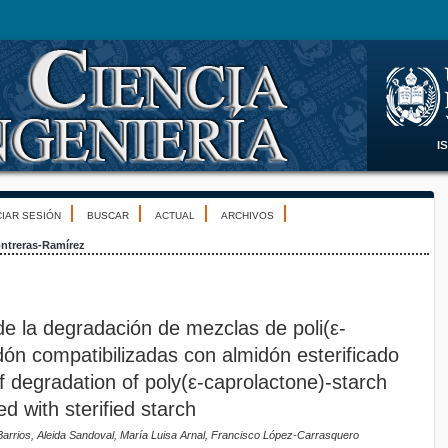
CIAR SESIÓN
BUSCAR
ACTUAL
ARCHIVOS
ntreras-Ramírez
de la degradación de mezclas de poli(ε-
dón compatibilizadas con almidón esterificado
f degradation of poly(ε-caprolactone)-starch
d with sterified starch
rrios, Aleida Sandoval, María Luisa Arnal, Francisco López-Carrasquero