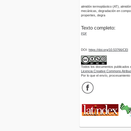
almidón termoplástico (AT), almidón
mecánicas, degradación en compost;
properties, degra
Texto completo:
PDF
DOI:
https://doi.org/10.53766/CEI
Todos los documentos publicados en
Licencia Creative Commons Atribuci
Por lo que el envío, procesamiento y