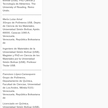
Bolívar (USB). PhD Ciencia y
Tecnología de Alimentos. The
University of Reading. Reino
Unido.
María Luisa Arnal
3Grupo de Polímeros USB, Depto.
de Ciencia de los Materiales,
Universidad Simón Bolívar, Aptdo.
89000, Caracas 1080-A,
Venezuela.
Venezuela, República Bolivariana
de
Ingeniero de Materiales de la
Universidad Simón Bolívar (USB).
Magister y PhD en Ciencia de los
Materiales por la Universidad
Simón Bolívar (USB). Profesor
Titular USB.
Francisco López-Carrasquero
Grupo de Polímeros,
Departamento de Química,
Facultad de Ciencias, Universidad
de Los Andes, Mérida-5101-
Venezuela.
Venezuela, República Bolivariana
de
Licenciado en Química,
Universidad Simón Bolívar (USB).