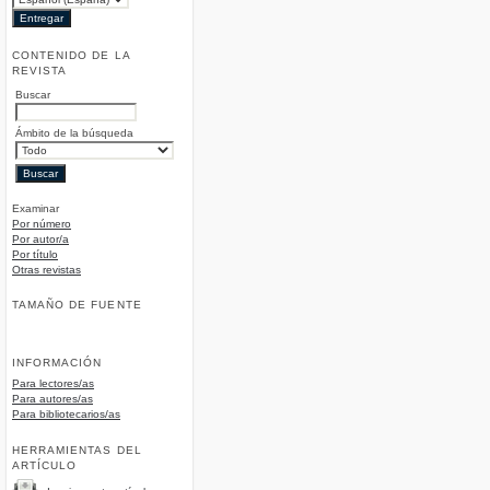
CONTENIDO DE LA
REVISTA
Buscar
Ámbito de la búsqueda
Examinar
Por número
Por autor/a
Por título
Otras revistas
TAMAÑO DE FUENTE
INFORMACIÓN
Para lectores/as
Para autores/as
Para bibliotecarios/as
HERRAMIENTAS DEL
ARTÍCULO