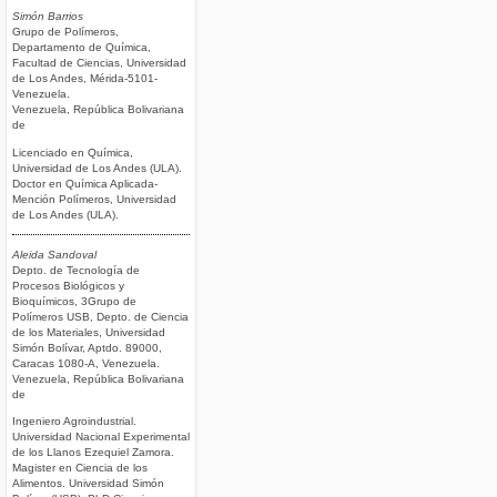
Simón Barrios
Grupo de Polímeros,
Departamento de Química,
Facultad de Ciencias, Universidad
de Los Andes, Mérida-5101-
Venezuela.
Venezuela, República Bolivariana
de
Licenciado en Química,
Universidad de Los Andes (ULA).
Doctor en Química Aplicada-
Mención Polímeros, Universidad
de Los Andes (ULA).
Aleida Sandoval
Depto. de Tecnología de
Procesos Biológicos y
Bioquímicos, 3Grupo de
Polímeros USB, Depto. de Ciencia
de los Materiales, Universidad
Simón Bolívar, Aptdo. 89000,
Caracas 1080-A, Venezuela.
Venezuela, República Bolivariana
de
Ingeniero Agroindustrial.
Universidad Nacional Experimental
de los Llanos Ezequiel Zamora.
Magister en Ciencia de los
Alimentos. Universidad Simón