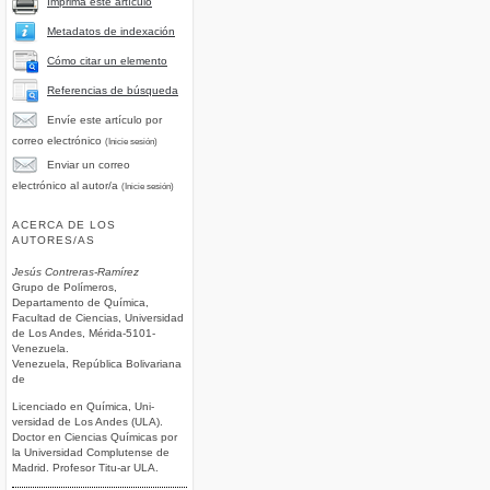
Imprima este artículo
Metadatos de indexación
Cómo citar un elemento
Referencias de búsqueda
Envíe este artículo por
correo electrónico
(Inicie sesión)
Enviar un correo
electrónico al autor/a
(Inicie sesión)
ACERCA DE LOS
AUTORES/AS
Jesús Contreras-Ramírez
Grupo de Polímeros,
Departamento de Química,
Facultad de Ciencias, Universidad
de Los Andes, Mérida-5101-
Venezuela.
Venezuela, República Bolivariana
de
Licenciado en Química, Uni-
versidad de Los Andes (ULA).
Doctor en Ciencias Químicas por
la Universidad Complutense de
Madrid. Profesor Titu-ar ULA.