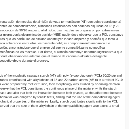
a preparación de mezclas de almidón de yuca termoplástico (AT) con poli(ε-caprolactona)
tes de compatibilización, almidones esterificados con cadenas alquílicas de 18 y 22
roporción de 90/10 respecto al almidón. Las mezclas se prepararon por extrusión en
por microscopía electrónica de barrido (MEB) pudiéndose observar que la PCL constituye
tras que las partículas de almidón constituyen la fase dispersa y además que tanto la
 la adherencia entre ellas, es bastante débil; su comportamiento mecánico fue
ción, encontrándose que el empleo del agente compatibilizante no modifica
mecánicas de las mezclas. Por último, el almidón contribuye de forma significativa a que
idad, observándose además que el tamaño de cadena n-alquílica del agente
 pequeño efecto durante el proceso.
ends of thermoplastic cassava starch (AT) with poly (ε-caprolactone) (PCL) 80/20 p/p and
rches esterificated with alkyl chains of 18 and 22 carbon atoms (AE-n) in a ratio of 90/10
es were prepared by melt extrusion, their morphology was studied by scanning electron
serve that the PCL constitutes the continuous phase of the mixture, while the starch
 phase and also that both the interaction between both phases, as the adherence between
behavior was analyzed by tensile tests, finding that the use of the compatibilizing agent
chanical properties of the mixtures. Lastly, starch contributes significantly to the PCL
served that the size of the n-alkyl chain of the compatibilizing agent also exerts a small