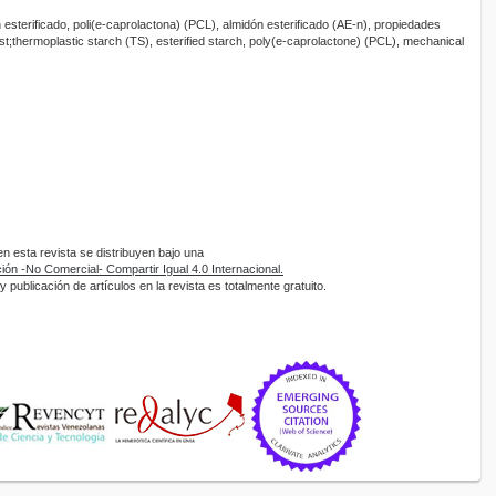
 esterificado, poli(e-caprolactona) (PCL), almidón esterificado (AE-n), propiedades
thermoplastic starch (TS), esterified starch, poly(e-caprolactone) (PCL), mechanical
 esta revista se distribuyen bajo una
ón -No Comercial- Compartir Igual 4.0 Internacional.
 publicación de artículos en la revista es totalmente gratuito.