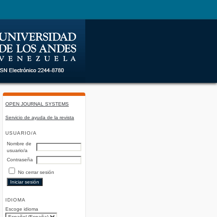
OPEN JOURNAL SYSTEMS
Servicio de ayuda de la revista
USUARIO/A
Nombre de
usuario/a
Contraseña
No cerrar sesión
IDIOMA
Escoge idioma