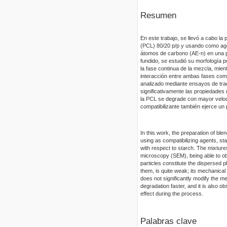
Resumen
En este trabajo, se llevó a cabo l
(PCL) 80/20 p/p y usando como agen
átomos de carbono (AE-n) en una p
fundido, se estudió su morfología 
la fase continua de la mezcla, mien
interacción entre ambas fases como
analizado mediante ensayos de trac
significativamente las propiedades 
la PCL se degrade con mayor veloc
compatibilizante también ejerce un
In this work, the preparation of bl
using as compatibilizing agents, sta
with respect to starch. The mixtur
microscopy (SEM), being able to ob
particles constitute the dispersed
them, is quite weak; its mechanical 
does not significantly modify the me
degradation faster, and it is also ob
effect during the process.
Palabras clave