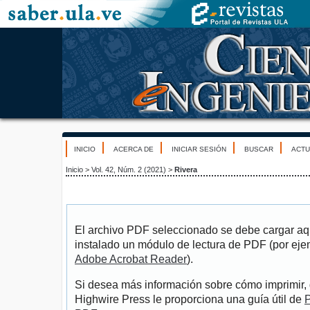
INICIO
ACERCA DE
INICIAR SESIÓN
BUSCAR
ACTU
Inicio
>
Vol. 42, Núm. 2 (2021)
>
Rivera
El archivo PDF seleccionado se debe cargar aqu
instalado un módulo de lectura de PDF (por eje
Adobe Acrobat Reader
).
Si desea más información sobre cómo imprimir, 
Highwire Press le proporciona una guía útil de
P