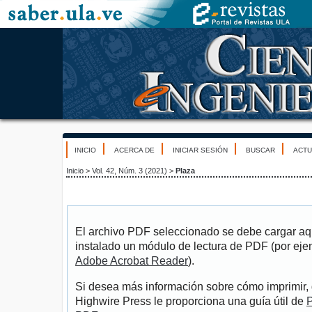
INICIO
ACERCA DE
INICIAR SESIÓN
BUSCAR
ACTU
Inicio
>
Vol. 42, Núm. 3 (2021)
>
Plaza
El archivo PDF seleccionado se debe cargar aqu
instalado un módulo de lectura de PDF (por eje
Adobe Acrobat Reader
).
Si desea más información sobre cómo imprimir, 
Highwire Press le proporciona una guía útil de
P