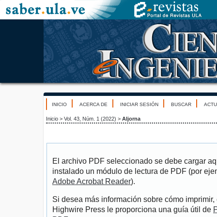
INICIO
ACERCA DE
INICIAR SESIÓN
BUSCAR
ACTU
Inicio
>
Vol. 43, Núm. 1 (2022)
>
Aljorna
El archivo PDF seleccionado se debe cargar aqu
instalado un módulo de lectura de PDF (por eje
Adobe Acrobat Reader
).
Si desea más información sobre cómo imprimir, 
Highwire Press le proporciona una guía útil de
P