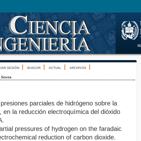
CIAR SESIÓN
BUSCAR
ACTUAL
ARCHIVOS
 Sousa
 presiones parciales de hidrógeno sobre la
a, en la reducción electroquímica del dióxido
A.
artial pressures of hydrogen on the faradaic
electrochemical reduction of carbon dioxide.