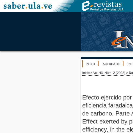
INICIO
ACERCA DE
INI
Inicio
>
Vol. 43, Núm. 2 (2022)
>
De
Efecto ejercido por
eficiencia faradaic
de carbono. Parte 
Effect exerted by p
efficiency, in the 