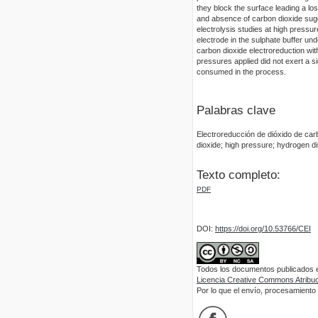
they block the surface leading a los
and absence of carbon dioxide sugge
electrolysis studies at high press
electrode in the sulphate buffer u
carbon dioxide electroreduction with
pressures applied did not exert a s
consumed in the process.
Palabras clave
Electroreducción de dióxido de car
dioxide; high pressure; hydrogen di
Texto completo:
PDF
DOI:
https://doi.org/10.53766/CEI
Todos los documentos publicados en
Licencia Creative Commons Atribuci
Por lo que el envío, procesamiento y