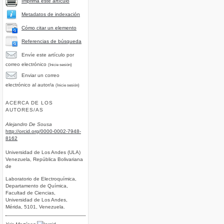
Imprima este artículo
Metadatos de indexación
Cómo citar un elemento
Referencias de búsqueda
Envíe este artículo por
correo electrónico
(Inicie sesión)
Enviar un correo
electrónico al autor/a
(Inicie sesión)
ACERCA DE LOS
AUTORES/AS
Alejandro De Sousa
http://orcid.org/0000-0002-7948-
8162
Universidad de Los Andes (ULA)
Venezuela, República Bolivariana
de
Laboratorio de Electroquímica,
Departamento de Química,
Facultad de Ciencias,
Universidad de Los Andes,
Mérida, 5101, Venezuela.