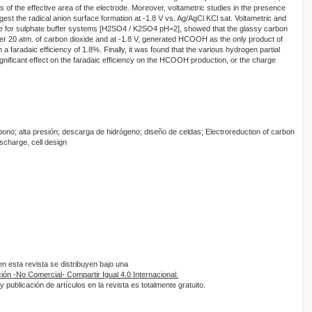
s of the effective area of the electrode. Moreover, voltametric studies in the presence
st the radical anion surface formation at -1.8 V vs. Ag/AgCl KCl sat. Voltametric and
ure for sulphate buffer systems [H2SO4 / K2SO4 pH=2], showed that the glassy carbon
nder 20 atm. of carbon dioxide and at -1.8 V, generated HCOOH as the only product of
 a faradaic efficiency of 1.8%. Finally, it was found that the various hydrogen partial
ignificant effect on the faradaic efficiency on the HCOOH production, or the charge
bono; alta presión; descarga de hidrógeno; diseño de celdas; Electroreduction of carbon
scharge, cell design
 esta revista se distribuyen bajo una
ón -No Comercial- Compartir Igual 4.0 Internacional.
 publicación de artículos en la revista es totalmente gratuito.