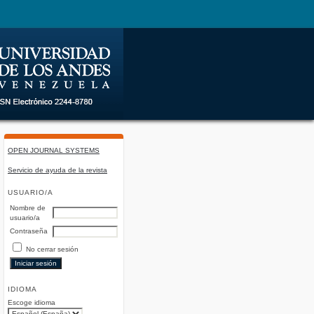
OPEN JOURNAL SYSTEMS
Servicio de ayuda de la revista
USUARIO/A
Nombre de
usuario/a
Contraseña
No cerrar sesión
IDIOMA
Escoge idioma