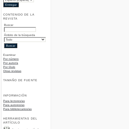
CONTENIDO DE LA
REVISTA
Buscar
Ámbito de la búsqueda
Examinar
Por número
Por autor/a
Por título
Otras revistas
TAMAÑO DE FUENTE
INFORMACIÓN
Para lectores/as
Para autores/as
Para bibliotecarios/as
HERRAMIENTAS DEL
ARTÍCULO