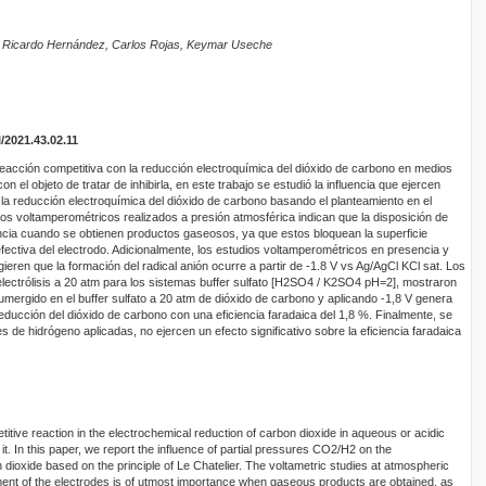
z, Ricardo Hernández, Carlos Rojas, Keymar Useche
/2021.43.02.11
acción competitiva con la reducción electroquímica del dióxido de carbono en medios
el objeto de tratar de inhibirla, en este trabajo se estudió la influencia que ejercen
a reducción electroquímica del dióxido de carbono basando el planteamiento en el
dios voltamperométricos realizados a presión atmosférica indican que la disposición de
ncia cuando se obtienen productos gaseosos, ya que estos bloquean la superficie
fectiva del electrodo. Adicionalmente, los estudios voltamperométricos en presencia y
eren que la formación del radical anión ocurre a partir de -1.8 V vs Ag/AgCl KCl sat. Los
lectrólisis a 20 atm para los sistemas buffer sulfato [H2SO4 / K2SO4 pH=2], mostraron
umergido en el buffer sulfato a 20 atm de dióxido de carbono y aplicando -1,8 V genera
cción del dióxido de carbono con una eficiencia faradaica del 1,8 %. Finalmente, se
s de hidrógeno aplicadas, no ejercen un efecto significativo sobre la eficiencia faradaica
tive reaction in the electrochemical reduction of carbon dioxide in aqueous or acidic
t it. In this paper, we report the influence of partial pressures CO2/H2 on the
 dioxide based on the principle of Le Chatelier. The voltametric studies at atmospheric
ment of the electrodes is of utmost importance when gaseous products are obtained, as