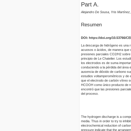
Part A.
Alejandro De Sousa, Yris Martíne
Resumen
DOI: https://doi.org/10.53766/CEI
La descarga de hidrógeno es una re
acuosos o ácidos, de manera que con 
presiones parciales CO2/H2 sobre l
principio de Le Chatelier. Los estu
los electrodos es de suma importa
conduciendo a la pérdida del área e
ausencia de dióxido de carbono sugi
estudios voltamperométricos y de e
que el electrodo de carbón vítreo s
HCOOH como único producto de redu
encontró que las presiones parciale
del proceso.
The hydrogen discharge is a competi
media. Thus in order to try to inhibi
electrochemical reduction of carbon
pressure indicate that the arrange