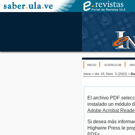
INICIO
ACERCA DE
INI
Inicio
>
Vol. 43, Núm. 3 (2022)
>
Ba
El archivo PDF selecc
instalado un módulo d
Adobe Acrobat Reade
Si desea más informac
Highwire Press le pro
PDFs
.