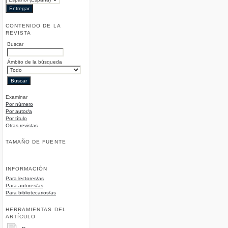
CONTENIDO DE LA
REVISTA
Buscar
Ámbito de la búsqueda
Examinar
Por número
Por autor/a
Por título
Otras revistas
TAMAÑO DE FUENTE
INFORMACIÓN
Para lectores/as
Para autores/as
Para bibliotecarios/as
HERRAMIENTAS DEL
ARTÍCULO