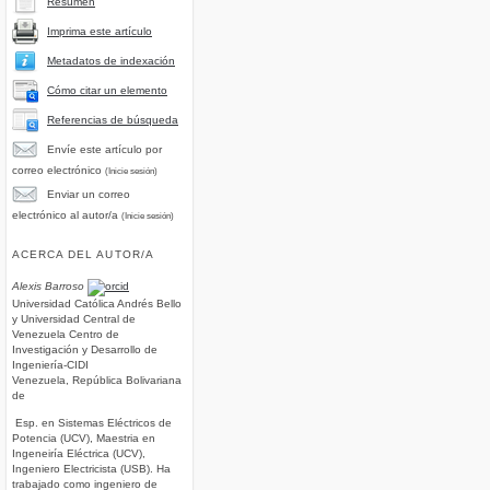
Resumen
Imprima este artículo
Metadatos de indexación
Cómo citar un elemento
Referencias de búsqueda
Envíe este artículo por
correo electrónico
(Inicie sesión)
Enviar un correo
electrónico al autor/a
(Inicie sesión)
ACERCA DEL AUTOR/A
Alexis Barroso
Universidad Católica Andrés Bello
y Universidad Central de
Venezuela Centro de
Investigación y Desarrollo de
Ingeniería-CIDI
Venezuela, República Bolivariana
de
Esp. en Sistemas Eléctricos de
Potencia (UCV), Maestria en
Ingeneiría Eléctrica (UCV),
Ingeniero Electricista (USB). Ha
trabajado como ingeniero de