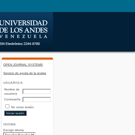
OPEN JOURNAL SYSTEMS
Servicio de ayuda de la revista
USUARIO/A
Nombre de
usuario/a
Contraseña
No cerrar sesión
IDIOMA
Escoge idioma