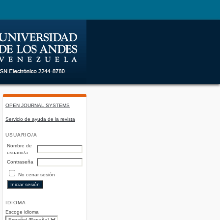
OPEN JOURNAL SYSTEMS
Servicio de ayuda de la revista
USUARIO/A
Nombre de
usuario/a
Contraseña
No cerrar sesión
IDIOMA
Escoge idioma