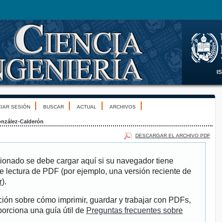
CIAR SESIÓN
BUSCAR
ACTUAL
ARCHIVOS
nzález-Calderón
DESCARGAR EL ARCHIVO PDF
ionado se debe cargar aquí si su navegador tiene
e lectura de PDF (por ejemplo, una versión reciente de
r
).
ión sobre cómo imprimir, guardar y trabajar con PDFs,
porciona una guía útil de
Preguntas frecuentes sobre