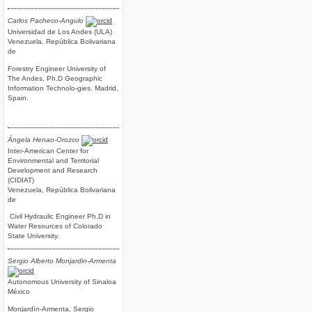
Carlos Pacheco-Angulo
Universidad de Los Andes (ULA)
Venezuela, República Bolivariana
de
Forestry Engineer University of
The Andes, Ph.D Geographic
Information Technolo-gies. Madrid,
Spain.
Ángela Henao-Orozco
Inter-American Center for
Environmental and Territorial
Development and Research
(CIDIAT)
Venezuela, República Bolivariana
de
Civil Hydraulic Engineer Ph.D in
Water Resources of Colorado
State University.
Sergio Alberto Monjardin-Armenta
Autonomous University of Sinaloa
México
Monjardìn-Armenta, Sergio