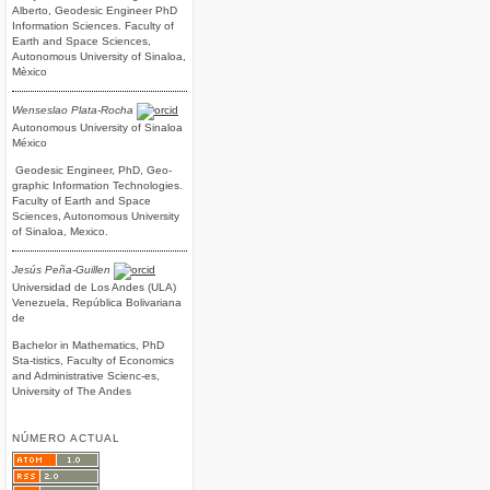
Alberto, Geodesic Engineer PhD
Information Sciences. Faculty of
Earth and Space Sciences,
Autonomous University of Sinaloa,
Mèxico
Wenseslao Plata-Rocha
Autonomous University of Sinaloa
México
Geodesic Engineer, PhD, Geo-
graphic Information Technologies.
Faculty of Earth and Space
Sciences, Autonomous University
of Sinaloa, Mexico.
Jesús Peña-Guillen
Universidad de Los Andes (ULA)
Venezuela, República Bolivariana
de
Bachelor in Mathematics, PhD
Sta-tistics, Faculty of Economics
and Administrative Scienc-es,
University of The Andes
NÚMERO ACTUAL