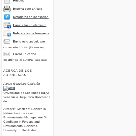
Resumen
Imprima este artículo
Metadatos de indexación
Cómo citar un elemento
Referencias de búsqueda
Envíe este artículo por
correo electrónico
(Inicie sesión)
Enviar un correo
electrónico al autor/a
(Inicie sesión)
ACERCA DE LOS
AUTORES/AS
Álvaro González-Calderón
Universidad de Los Andes (ULA)
Venezuela, República Bolivariana
de
Architect. Master of Science in
Natural Resources and
Environmental Management Dr.
Candidate in Forestry and
Environmental Sciences,
University of The Andes.