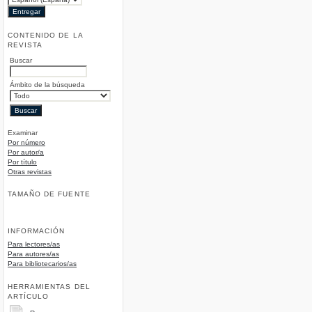
CONTENIDO DE LA
REVISTA
Buscar
Ámbito de la búsqueda
Examinar
Por número
Por autor/a
Por título
Otras revistas
TAMAÑO DE FUENTE
INFORMACIÓN
Para lectores/as
Para autores/as
Para bibliotecarios/as
HERRAMIENTAS DEL
ARTÍCULO