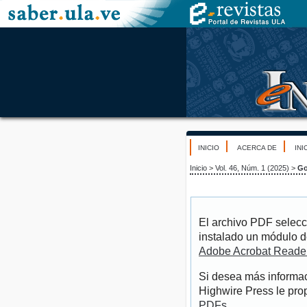
INICIO
ACERCA DE
INI
Inicio
>
Vol. 46, Núm. 1 (2025)
>
Go
El archivo PDF selecc
instalado un módulo d
Adobe Acrobat Reade
Si desea más informac
Highwire Press le pro
PDFs
.