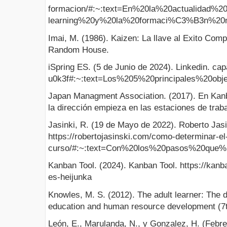
formacion/#:~:text=En%20la%20actualidad
learning%20y%20la%20formaci%C3%B3n%20mi
Imai, M. (1986). Kaizen: La llave al Exito Com
Random House.
iSpring ES. (5 de Junio de 2024). Linkedin. cap
u0k3f#:~:text=Los%205%20principales%20ob
Japan Managment Association. (2017). En Kanb
la dirección empieza en las estaciones de traba
Jasinki, R. (19 de Mayo de 2022). Roberto Jasi
https://robertojasinski.com/como-determinar-e
curso/#:~:text=Con%20los%20pasos%20que
Kanban Tool. (2024). Kanban Tool. https://kan
es-heijunka
Knowles, M. S. (2012). The adult learner: The de
education and human resource development (7t
León, E., Marulanda, N., y Gonzalez, H. (Febr