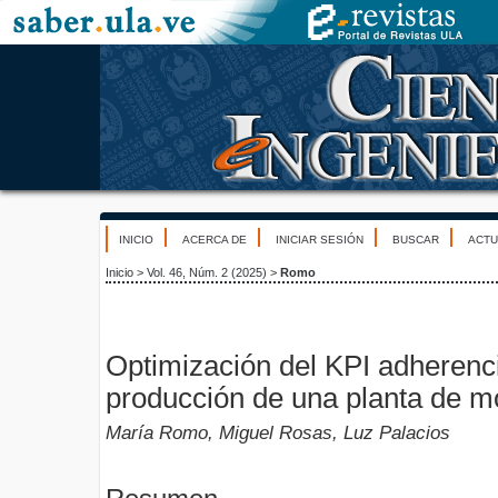
INICIO
ACERCA DE
INICIAR SESIÓN
BUSCAR
ACTU
Inicio
>
Vol. 46, Núm. 2 (2025)
>
Romo
Optimización del KPI adherenci
producción de una planta de mo
María Romo, Miguel Rosas, Luz Palacios