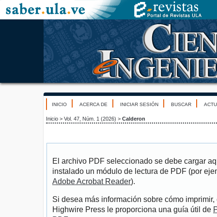
INICIO
ACERCA DE
INICIAR SESIÓN
BUSCAR
ACTU
Inicio
>
Vol. 47, Núm. 1 (2026)
>
Calderon
El archivo PDF seleccionado se debe cargar aqu
instalado un módulo de lectura de PDF (por eje
Adobe Acrobat Reader
).
Si desea más información sobre cómo imprimir, 
Highwire Press le proporciona una guía útil de
P