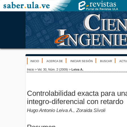
INICIO
ACERCA DE
INICIAR SESIÓN
BUSCAR
ACTU
Inicio
>
Vol. 30, Núm. 2 (2009)
>
Leiva A.
Controlabilidad exacta para u
integro-diferencial con retardo
Hugo Antonio Leiva A., Zoraida Sívoli