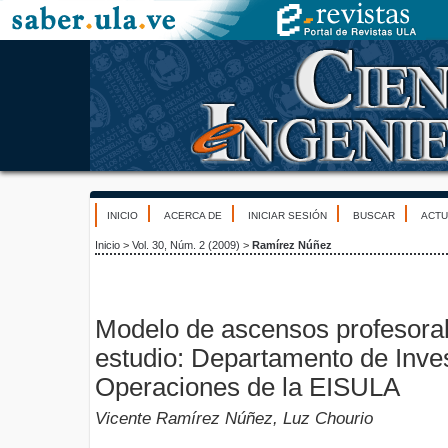
INICIO
ACERCA DE
INICIAR SESIÓN
BUSCAR
ACTU
Inicio
>
Vol. 30, Núm. 2 (2009)
>
Ramírez Núñez
Modelo de ascensos profesora
estudio: Departamento de Inve
Operaciones de la EISULA
Vicente Ramírez Núñez, Luz Chourio