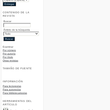
CONTENIDO DE LA
REVISTA
Buscar
Ámbito de la búsqueda
Examinar
Por número
Por autor/a
Por título
Otras revistas
TAMAÑO DE FUENTE
INFORMACIÓN
Para lectores/as
Para autores/as
Para bibliotecarios/as
HERRAMIENTAS DEL
ARTÍCULO