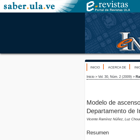
INICIO
ACERCA DE
INI
Inicio
>
Vol. 30, Núm. 2 (2009)
>
Ra
Modelo de ascensos
Departamento de I
Vicente Ramírez Núñez, Luz Chour
Resumen