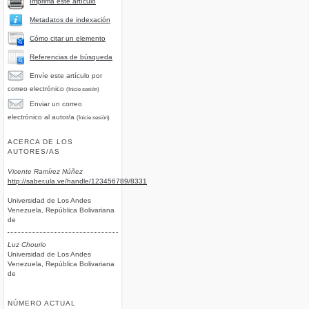
Imprima este artículo
Metadatos de indexación
Cómo citar un elemento
Referencias de búsqueda
Envíe este artículo por
correo electrónico
(Inicie sesión)
Enviar un correo
electrónico al autor/a
(Inicie sesión)
ACERCA DE LOS
AUTORES/AS
Vicente Ramírez Núñez
http://saber.ula.ve/handle/123456789/8331
Universidad de Los Andes
Venezuela, República Bolivariana
de
Luz Chourio
Universidad de Los Andes
Venezuela, República Bolivariana
de
NÚMERO ACTUAL