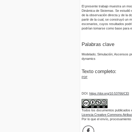
El presente trabajo muestra un mod
Dinámica de Sistemas. Se estudió e
de la observación directa y de la d
partir de la cual, se construyó un
escenarios, cuyos resultados podr
podrían tomarse como base para es
Palabras clave
Modelado; Simulación; Ascensos pr
dynamics
Texto completo:
PDF
DOI:
https://doi.org/10.53766/CEI
Todos los documentos publicados en
Licencia Creative Commons Atribuci
Por lo que el envío, procesamiento y