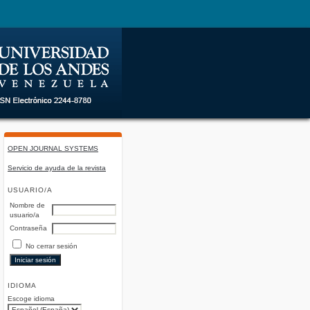
OPEN JOURNAL SYSTEMS
Servicio de ayuda de la revista
USUARIO/A
Nombre de
usuario/a
Contraseña
No cerrar sesión
IDIOMA
Escoge idioma