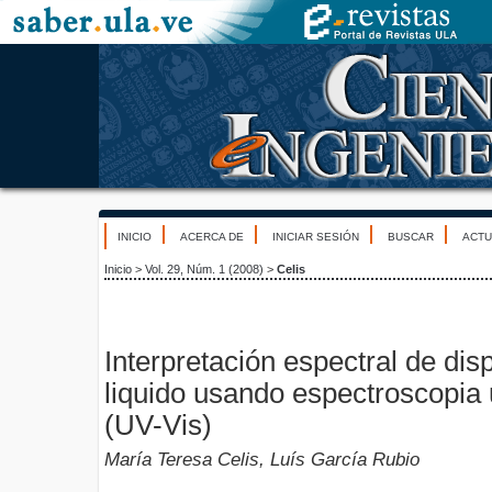
INICIO
ACERCA DE
INICIAR SESIÓN
BUSCAR
ACTU
Inicio
>
Vol. 29, Núm. 1 (2008)
>
Celis
Interpretación espectral de dis
liquido usando espectroscopia u
(UV-Vis)
María Teresa Celis, Luís García Rubio