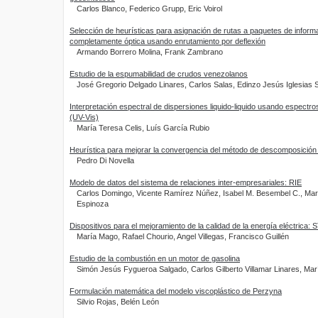
Carlos Blanco, Federico Grupp, Eric Voirol
Selección de heurísticas para asignación de rutas a paquetes de inform
completamente óptica usando enrutamiento por deflexión
Armando Borrero Molina, Frank Zambrano
Estudio de la espumabilidad de crudos venezolanos
José Gregorio Delgado Linares, Carlos Salas, Edinzo Jesús Iglesias 
Interpretación espectral de dispersiones liquido-liquido usando espectrosc
(UV-Vis)
María Teresa Celis, Luís García Rubio
Heurística para mejorar la convergencia del método de descomposició
Pedro Di Novella
Modelo de datos del sistema de relaciones inter-empresariales: RIE
Carlos Domingo, Vicente Ramírez Núñez, Isabel M. Besembel C., Mari
Espinoza
Dispositivos para el mejoramiento de la calidad de la energía eléctric
María Mago, Rafael Chourio, Angel Villegas, Francisco Guillén
Estudio de la combustión en un motor de gasolina
Simón Jesús Fygueroa Salgado, Carlos Gilberto Villamar Linares, Mar
Formulación matemática del modelo viscoplástico de Perzyna
Silvio Rojas, Belén León