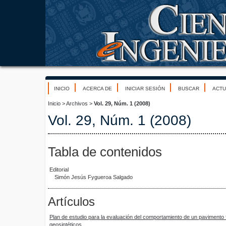
INICIO
ACERCA DE
INICIAR SESIÓN
BUSCAR
ACTU
Inicio
>
Archivos
>
Vol. 29, Núm. 1 (2008)
Vol. 29, Núm. 1 (2008)
Tabla de contenidos
Editorial
Simón Jesús Fygueroa Salgado
Artículos
Plan de estudio para la evaluación del comportamiento de un pavimento f
geosintéticos