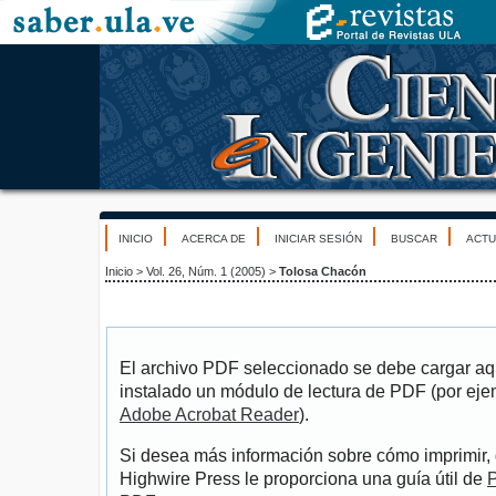
INICIO
ACERCA DE
INICIAR SESIÓN
BUSCAR
ACTU
Inicio
>
Vol. 26, Núm. 1 (2005)
>
Tolosa Chacón
El archivo PDF seleccionado se debe cargar aqu
instalado un módulo de lectura de PDF (por eje
Adobe Acrobat Reader
).
Si desea más información sobre cómo imprimir, 
Highwire Press le proporciona una guía útil de
P