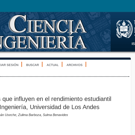
CIAR SESIÓN
BUSCAR
ACTUAL
ARCHIVOS
s que influyen en el rendimiento estudiantil
Ingeniería, Universidad de Los Andes
án Useche, Zulima Barboza, Sulma Benavides