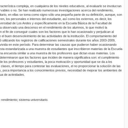
racterística compleja, en cualquiera de los niveles educativos, al evaluarlo se involucran
vables o no. Se han realizado numerosas investigaciones acerca del rendimiento,
itario, en ellas se toma como signo sólo una pequeña parte de su definición, aunque, son
yen, los personales e internos del estudiante, así como los externos, es decir, los
iversidad de Los Andes y específicamente en la Escuela Básica de la Facultad de
 ha observado una descenso en el rendimiento de los alumnos, lo que motivó la
on el fin de conseguir cuales son los factores que lo han ocasionado y perjudican al
 el buen desenvolvimiento de las actividades de la institución. El comportamiento del
nó utilizando los registros de calificaciones semestrales durante los años 2003-2009,
d vivida en este período. Para determinar las causas que pudieron haber ocasionando
sta estandarizada a una muestra de estudiantes que inscribieron materias de la Escuela
na encuesta similar a una muestra de los profesores que dictan esas materias. Los
determinaron que los factores que inciden de manera significativa son: el cumplimiento
de los profesores y estudiantes, la poca motivación y oportunidad que se da a los
 clases, el tiempo para contestar las evaluaciones, el no proporcionar la solución de las
es, poca importancia a los conocimientos previos, necesidad de mejorar los ambientes de
nua de actividades.
 rendimiento; sistema universitario.