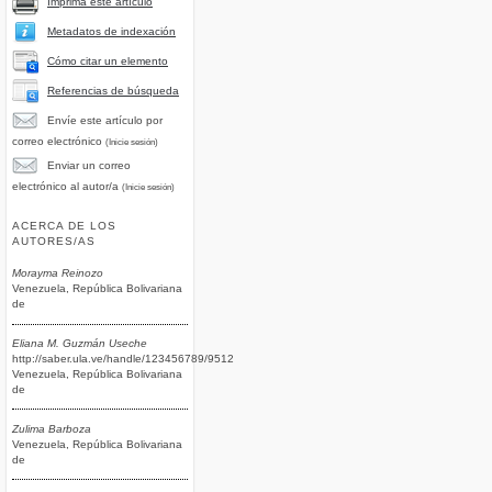
Imprima este artículo
Metadatos de indexación
Cómo citar un elemento
Referencias de búsqueda
Envíe este artículo por
correo electrónico
(Inicie sesión)
Enviar un correo
electrónico al autor/a
(Inicie sesión)
ACERCA DE LOS
AUTORES/AS
Morayma Reinozo
Venezuela, República Bolivariana
de
Eliana M. Guzmán Useche
http://saber.ula.ve/handle/123456789/9512
Venezuela, República Bolivariana
de
Zulima Barboza
Venezuela, República Bolivariana
de