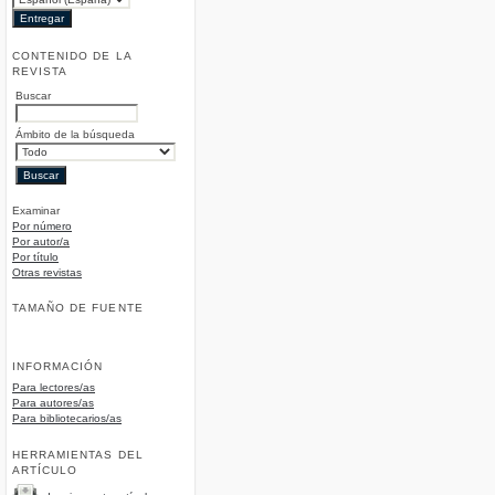
CONTENIDO DE LA
REVISTA
Buscar
Ámbito de la búsqueda
Examinar
Por número
Por autor/a
Por título
Otras revistas
TAMAÑO DE FUENTE
INFORMACIÓN
Para lectores/as
Para autores/as
Para bibliotecarios/as
HERRAMIENTAS DEL
ARTÍCULO