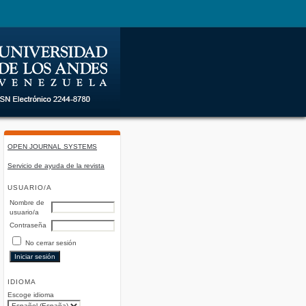
OPEN JOURNAL SYSTEMS
Servicio de ayuda de la revista
USUARIO/A
Nombre de
usuario/a
Contraseña
No cerrar sesión
IDIOMA
Escoge idioma