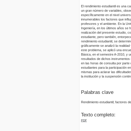
El rendimiento estudiantil es una ca
un gran número de variables, obser
específicamente en el nivel univers
innumerables los factores que influ
profesores y el ambiente. En la Un
Ingeniería, en los últimos años se
realización del presente estudio, c
estudiante, pero también, entorpece
rendimiento estudiantil, se determi
gráficamente se analizó la realida
este problema, se aplicó una encue
Básica, en el semestre A-2010, y u
resultados de dichos instrumentos 
en las horas de consulta por parte 
estudiantes para la participación en
mismas para aclarar las dificultad
la institución y la suspensión conti
Palabras clave
Rendimiento estudiantil; factores de
Texto completo:
PDF