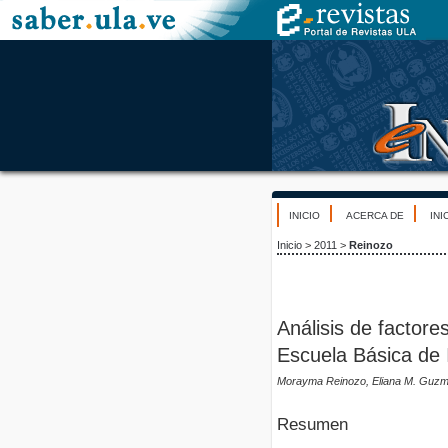
INICIO
ACERCA DE
INI
Inicio
>
2011
>
Reinozo
Análisis de factore
Escuela Básica de 
Morayma Reinozo, Eliana M. Guzm
Resumen