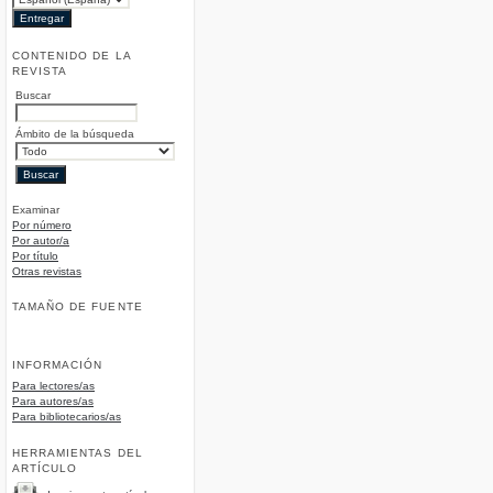
CONTENIDO DE LA
REVISTA
Buscar
Ámbito de la búsqueda
Examinar
Por número
Por autor/a
Por título
Otras revistas
TAMAÑO DE FUENTE
INFORMACIÓN
Para lectores/as
Para autores/as
Para bibliotecarios/as
HERRAMIENTAS DEL
ARTÍCULO