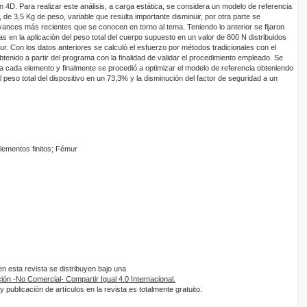
 4D. Para realizar este análisis, a carga estática, se considera un modelo de referencia
de 3,5 Kg de peso, variable que resulta importante disminuir, por otra parte se
ances más recientes que se conocen en torno al tema. Teniendo lo anterior se fijaron
 en la aplicación del peso total del cuerpo supuesto en un valor de 800 N distribuidos
ur. Con los datos anteriores se calculó el esfuerzo por métodos tradicionales con el
btenido a partir del programa con la finalidad de validar el procedimiento empleado. Se
ara cada elemento y finalmente se procedió a optimizar el modelo de referencia obteniendo
peso total del dispositivo en un 73,3% y la disminución del factor de seguridad a un
elementos finitos; Fémur
 esta revista se distribuyen bajo una
ón -No Comercial- Compartir Igual 4.0 Internacional.
 publicación de artículos en la revista es totalmente gratuito.