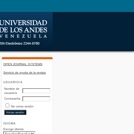
OPEN JOURNAL SYSTEMS
Servicio de ayuda de la revista
USUARIO/A
Nombre de
usuario/a
Contraseña
No cerrar sesión
IDIOMA
Escoge idioma