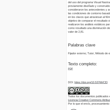
del uso del programa Visual Nastran
previamente diseñado y construido, 
consideraron los antecedentes y av
las condiciones de contorno basadas
en los clavos que atraviesan al fém
objetivo de comparar el resultado o
realizaron los análisis estáticos p
como resultado una disminución del 
valor de 2,81.
Palabras clave
Fijador externo; Tutor; Método de 
Texto completo:
PDF
DOI:
https://doi.org/10.53766/CEI
Todos los documentos publicados en
Licencia Creative Commons Atribuci
Por lo que el envío, procesamiento y