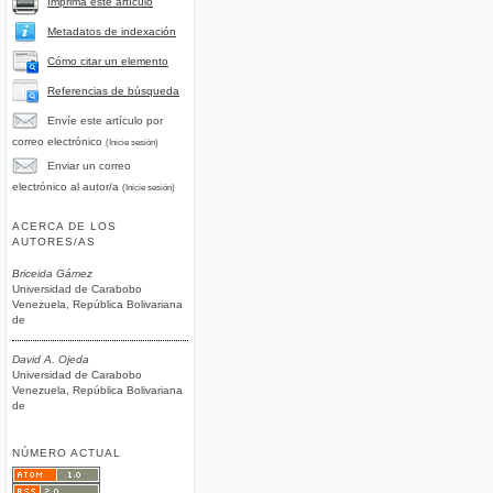
Imprima este artículo
Metadatos de indexación
Cómo citar un elemento
Referencias de búsqueda
Envíe este artículo por
correo electrónico
(Inicie sesión)
Enviar un correo
electrónico al autor/a
(Inicie sesión)
ACERCA DE LOS
AUTORES/AS
Briceida Gámez
Universidad de Carabobo
Venezuela, República Bolivariana
de
David A. Ojeda
Universidad de Carabobo
Venezuela, República Bolivariana
de
NÚMERO ACTUAL