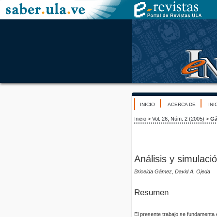
INICIO
ACERCA DE
INI
Inicio
>
Vol. 26, Núm. 2 (2005)
>
G
Análisis y simulaci
Briceida Gámez, David A. Ojeda
Resumen
El presente trabajo se fundamenta en