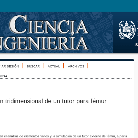
CIAR SESIÓN
BUSCAR
ACTUAL
ARCHIVOS
ámez
ón tridimensional de un tutor para fémur
 el análisis de elementos finitos y la simulación de un tutor externo de fémur, a partir