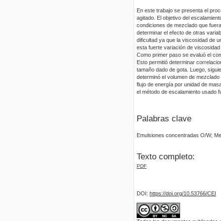
En este trabajo se presenta el pr
agitado. El objetivo del escalamie
condiciones de mezclado que fuera
determinar el efecto de otras varia
dificultad ya que la viscosidad de 
esta fuerte variación de viscosida
Como primer paso se evaluó el com
Esto permitió determinar correlacio
tamaño dado de gota. Luego, siguie
determinó el volumen de mezclado n
flujo de energía por unidad de mas
el método de escalamiento usado 
Palabras clave
Emulsiones concentradas O/W; Me
Texto completo:
PDF
DOI:
https://doi.org/10.53766/CEI