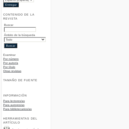
CONTENIDO DE LA
REVISTA
Buscar
Ámbito de la búsqueda
Examinar
Por número
Por autor/a
Por título
Otras revistas
TAMAÑO DE FUENTE
INFORMACIÓN
Para lectores/as
Para autores/as
Para bibliotecarios/as
HERRAMIENTAS DEL
ARTÍCULO