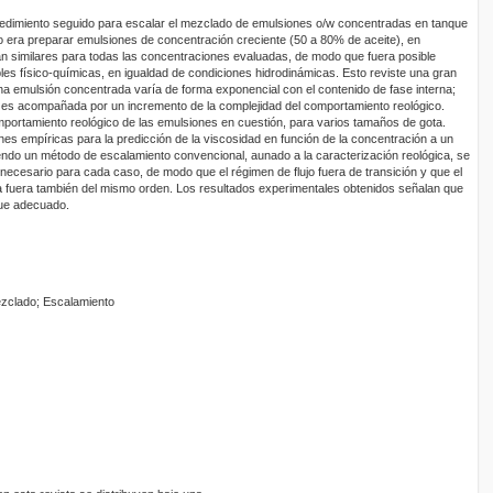
ocedimiento seguido para escalar el mezclado de emulsiones o/w concentradas en tanque
nto era preparar emulsiones de concentración creciente (50 a 80% de aceite), en
n similares para todas las concentraciones evaluadas, de modo que fuera posible
bles físico-químicas, en igualdad de condiciones hidrodinámicas. Esto reviste una gran
una emulsión concentrada varía de forma exponencial con el contenido de fase interna;
d es acompañada por un incremento de la complejidad del comportamiento reológico.
portamiento reológico de las emulsiones en cuestión, para varios tamaños de gota.
nes empíricas para la predicción de la viscosidad en función de la concentración a un
ndo un método de escalamiento convencional, aunado a la caracterización reológica, se
ecesario para cada caso, de modo que el régimen de flujo fuera de transición y que el
a fuera también del mismo orden. Los resultados experimentales obtenidos señalan que
fue adecuado.
zclado; Escalamiento