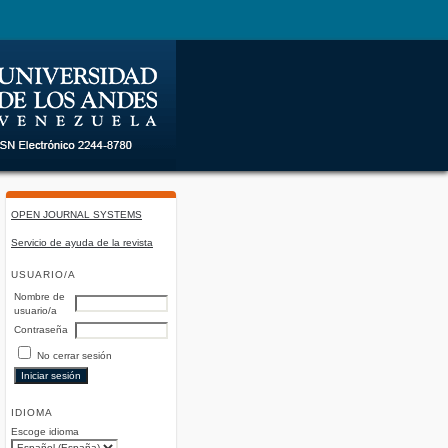
OPEN JOURNAL SYSTEMS
Servicio de ayuda de la revista
USUARIO/A
Nombre de
usuario/a
Contraseña
No cerrar sesión
IDIOMA
Escoge idioma