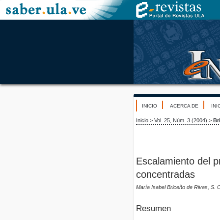
INICIO
ACERCA DE
INI
Inicio
>
Vol. 25, Núm. 3 (2004)
>
Br
Escalamiento del 
concentradas
María Isabel Briceño de Rivas, S.
Resumen