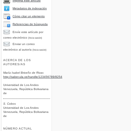
Imprima este artículo
Metadatos de indexación
Cómo citar un elemento
Referencias de búsqueda
Envíe este artículo por
correo electrónico
(Inicie sesión)
Enviar un correo
electrónico al autor/a
(Inicie sesión)
ACERCA DE LOS
AUTORES/AS
María Isabel Briceño de Rivas
http://saber.ula.ve/handle/123456789/8254
Universidad de Los Andes
Venezuela, República Bolivariana
de
S. Cobos
Universidad de Los Andes
Venezuela, República Bolivariana
de
NÚMERO ACTUAL