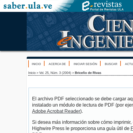
INICIO
ACERCA DE
INICIAR SESIÓN
BUSCAR
ACTU
Inicio
>
Vol. 25, Núm. 3 (2004)
>
Briceño de Rivas
El archivo PDF seleccionado se debe cargar aqu
instalado un módulo de lectura de PDF (por eje
Adobe Acrobat Reader
).
Si desea más información sobre cómo imprimir, 
Highwire Press le proporciona una guía útil de
P