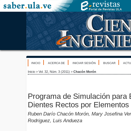
INICIO
ACERCA DE
INICIAR SESIÓN
BUSCAR
ACTU
Inicio
>
Vol. 32, Núm. 3 (2011)
>
Chacón Morón
Programa de Simulación para 
Dientes Rectos por Elementos 
Ruben Darío Chacón Morón, Mary Josefina Ver
Rodriguez, Luis Andueza