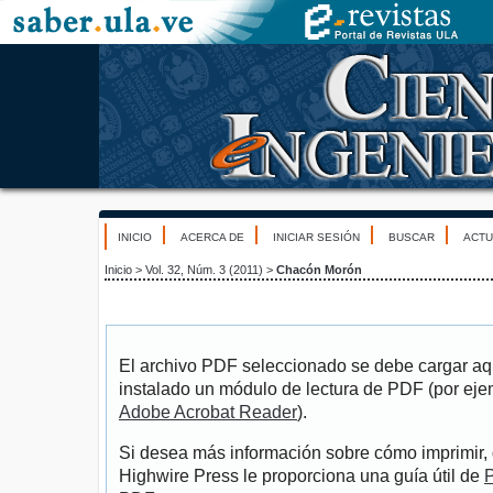
INICIO
ACERCA DE
INICIAR SESIÓN
BUSCAR
ACTU
Inicio
>
Vol. 32, Núm. 3 (2011)
>
Chacón Morón
El archivo PDF seleccionado se debe cargar aqu
instalado un módulo de lectura de PDF (por eje
Adobe Acrobat Reader
).
Si desea más información sobre cómo imprimir, 
Highwire Press le proporciona una guía útil de
P