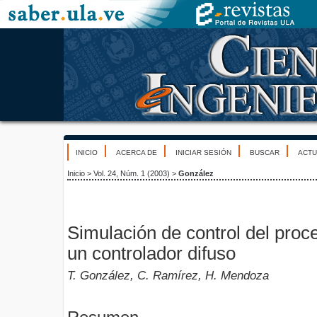
INICIO
ACERCA DE
INICIAR SESIÓN
BUSCAR
ACTU
Inicio
>
Vol. 24, Núm. 1 (2003)
>
González
Simulación de control del pro
un controlador difuso
T. González, C. Ramírez, H. Mendoza