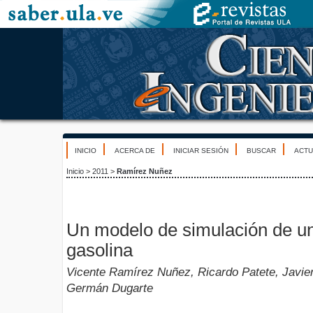
INICIO
ACERCA DE
INICIAR SESIÓN
BUSCAR
ACTU
Inicio
>
2011
>
Ramírez Nuñez
Un modelo de simulación de un
gasolina
Vicente Ramírez Nuñez, Ricardo Patete, Javie
Germán Dugarte