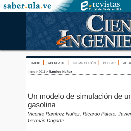
INICIO
ACERCA DE
INICIAR SESIÓN
BUSCAR
ACTU
Inicio
>
2011
>
Ramírez Nuñez
Un modelo de simulación de un
gasolina
Vicente Ramírez Nuñez, Ricardo Patete, Javie
Germán Dugarte