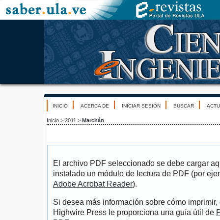
INICIO
ACERCA DE
INICIAR SESIÓN
BUSCAR
ACTU
Inicio
>
2011
>
Marchán
El archivo PDF seleccionado se debe cargar aqu
instalado un módulo de lectura de PDF (por eje
Adobe Acrobat Reader
).
Si desea más información sobre cómo imprimir, 
Highwire Press le proporciona una guía útil de
P