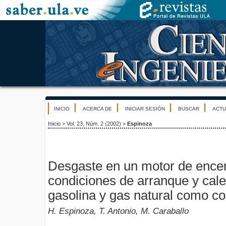
INICIO
ACERCA DE
INICIAR SESIÓN
BUSCAR
ACTU
Inicio
>
Vol. 23, Núm. 2 (2002)
>
Espinoza
Desgaste en un motor de encen
condiciones de arranque y cal
gasolina y gas natural como c
H. Espinoza, T. Antonio, M. Caraballo